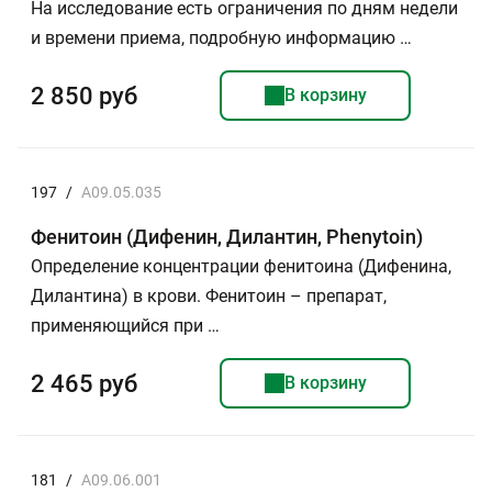
На исследование есть ограничения по дням недели
и времени приема, подробную информацию …
2 850 руб
В корзину
197
/
A09.05.035
Фенитоин (Дифенин, Дилантин, Phenytoin)
Определение концентрации фенитоина (Дифенина,
Дилантина) в крови. Фенитоин – препарат,
применяющийся при …
2 465 руб
В корзину
181
/
A09.06.001