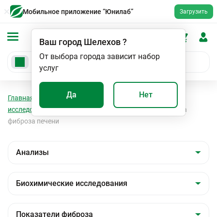
Мобильное приложение “Юнилаб”
Загрузить
Ваш город
Шелехов
?
От выбора города зависит набор
услуг
Да
Нет
Главная
Анализы
Анализы
Биохимические
исследования
Показатели фиброза
Оценка риска
фиброза печени