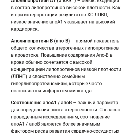
Аполипопротеин А1 (апо-А1)
– белок, входящий
в состав липопротеинов высокой плотности. Как
и при интерпретации результатов ХС ЛПВП,
низкое значение апоА1 указывает на высокий
кардиориск.
Аполипопротеин В (апо-В
) – прямой показатель
общего количества атерогенных липопротеинов
в кровотоке. Повышение содержания Апо-В в
крови обычно сочетается с высокой
концентрацией липопротеинов низкой плотности
(ЛПНП) и свойственно семейным
гиперлипопротеинемиям, которые часто
осложняются инфарктом миокарда.
Соотношение апоА1 / апоВ
– важный параметр
для определения риска атерогенности. Согласно
проведенным исследованиям, соотношение
апоА1 / апоВ является более значимым
фактором риска развития сердечно-сосудистых