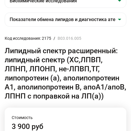
Код исследования: 2175
/
B03.016.005
Липидный спектр расширенный:
липидный спектр (ХС,ЛПВП,
ЛПНП, ЛПОНП, не-ЛПВП,ТГ,
липопротеин (a), аполипопротеин
А1, аполипопротеин В, апоА1/апоВ,
ЛПНП с поправкой на ЛП(а))
Стоимость
3 900 руб