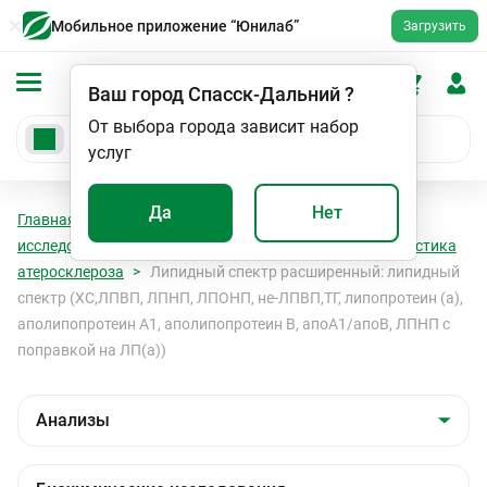
Мобильное приложение “Юнилаб”
Загрузить
Ваш город
Спасск-Дальний
?
От выбора города зависит набор
услуг
Да
Нет
Главная
Анализы
Анализы
Биохимические
исследования
Показатели обмена липидов и диагностика
атеросклероза
Липидный спектр расширенный: липидный
спектр (ХС,ЛПВП, ЛПНП, ЛПОНП, не-ЛПВП,ТГ, липопротеин (a),
аполипопротеин А1, аполипопротеин В, апоА1/апоВ, ЛПНП с
поправкой на ЛП(а))