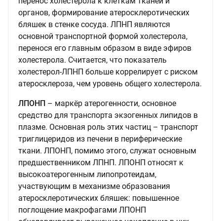
перенос холестерола к клеткам тканей и
органов, формирование атеросклеротических
бляшек в стенке сосуда. ЛПНП являются
основной транспортной формой холестерола,
перенося его главным образом в виде эфиров
холестерола. Считается, что показатель
холестерол-ЛПНП больше коррелирует с риском
атеросклероза, чем уровень общего холестерола.
ЛПОНП
– маркёр атерогенности, основное
средство для транспорта экзогенных липидов в
плазме. Основная роль этих частиц – транспорт
триглицеридов из печени в периферические
ткани. ЛПОНП, помимо этого, служат основным
предшественником ЛПНП. ЛПОНП относят к
высокоатерогенным липопротеидам,
участвующим в механизме образования
атеросклеротических бляшек: повышенное
поглощение макрофагами ЛПОНП