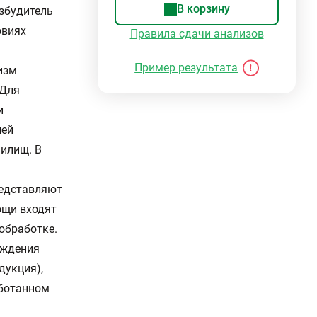
В корзину
озбудитель
овиях
Правила сдачи анализов
Пример результата
изм
 Для
и
ией
илищ. В
редставляют
вощи входят
 обработке.
ождения
дукция),
аботанном