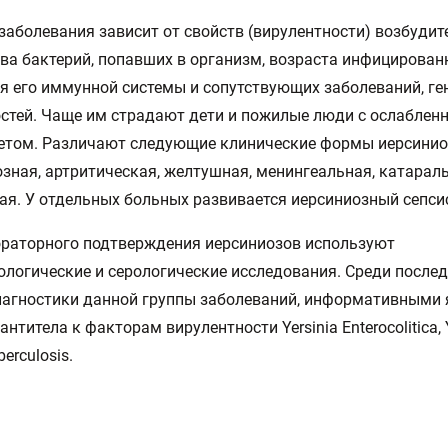
заболевания зависит от свойств (вирулентности) возбудит
ва бактерий, попавших в организм, возраста инфицирован
я его иммунной системы и сопутствующих заболеваний, ге
стей. Чаще им страдают дети и пожилые люди с ослаблен
етом. Различают следующие клинические формы иерсинио
зная, артритическая, желтушная, менингеальная, катараль
я. У отдельных больных развивается иерсиниозный сепси
раторного подтверждения иерсиниозов используют
логические и серологические исследования. Среди последн
иагностики данной группы заболеваний, информативными
антитела к факторам вирулентности Yersinia Enterocolitica, 
erculosis.