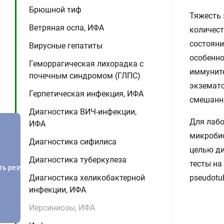
Брюшной тиф
Тяжесть 
Ветряная оспа, ИФА
количест
состояни
Вирусные гепатиты
особенно
Геморрагическая лихорадка с
иммунит
почечным синдромом (ГЛПС)
экземато
Герпетическая инфекция, ИФА
смешанна
Диагностика ВИЧ-инфекции,
Для лабо
ИФА
микробио
Диагностика сифилиса
целью д
Диагностика туберкулеза
тесты на 
ть результатов
Диагностика хеликобактерной
pseudotub
инфекции, ИФА
Иерсиниозы, ИФА