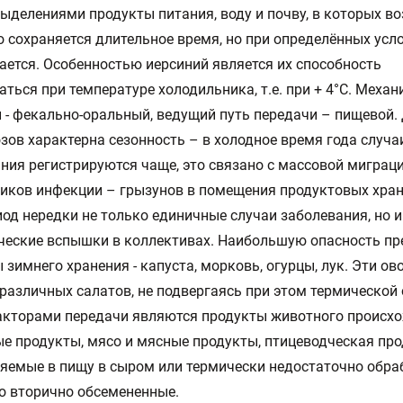
ыделениями продукты питания, воду и почву, в которых в
о сохраняется длительное время, но при определённых усл
ется. Особенностью иерсиний является их способность
ться при температуре холодильника, т.е. при + 4°С. Механ
 - фекально-оральный, ведущий путь передачи – пищевой.
зов характерна сезонность – в холодное время года случа
ния регистрируются чаще, это связано с массовой миграц
иков инфекции – грызунов в помещения продуктовых хран
иод нередки не только единичные случаи заболевания, но и
ческие вспышки в коллективах. Наибольшую опасность п
 зимнего хранения - капуста, морковь, огурцы, лук. Эти о
 различных салатов, не подвергаясь при этом термической
акторами передачи являются продукты животного происх
е продукты, мясо и мясные продукты, птицеводческая про
яемые в пищу в сыром или термически недостаточно обр
о вторично обсемененные.