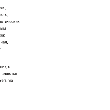
еля,
ного,
нетических
ным
за:
ная,
с.
их, с
 являются
Yersinia