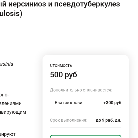
ый иерсиниоз и псевдотуберкулез
ulosis)
rsinia
Стоимость
500 руб
Дополнительно оплачивается:
рно-
Взятие крови
+300 руб
явлениями
идивирующим
Срок выполнения:
до 9 раб. дн.
цируют