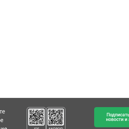
те
Подписать
ое
новости и
ние