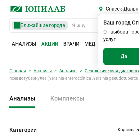
Спасск-Дальн
Ваш город
Сп
Ближайшие города
От выбора гор
услуг
АНАЛИЗЫ
АКЦИИ
ВРАЧИ
МЕД. УСЛУГИ
АДРЕС
Да
Главная
Анализы
Анализы
Серологическая диагност
псевдотуберкулез (Yersinia enterocolitica ,Yersinia pseudotubercul
Анализы
Комплексы
Категории
Код иссле