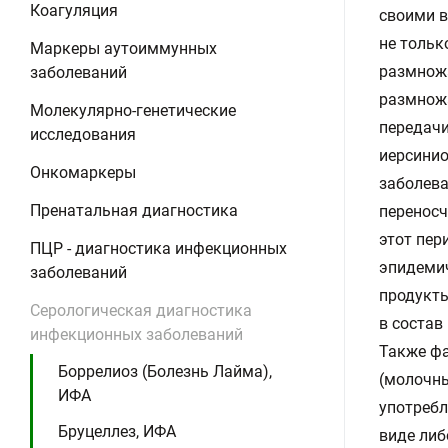
Коагуляция
своими в
не тольк
Маркеры аутоиммунных
размножа
заболеваний
размножа
Молекулярно-генетические
передачи
исследования
иерсинио
Онкомаркеры
заболева
Пренатальная диагностика
переносч
этот пер
ПЦР - диагностика инфекционных
эпидеми
заболеваний
продукты
Серологическая диагностика
в состав
инфекционных заболеваний
Также ф
Боррелиоз (Болезнь Лайма),
(молочны
ИФА
употребл
Бруцеллез, ИФА
виде либ