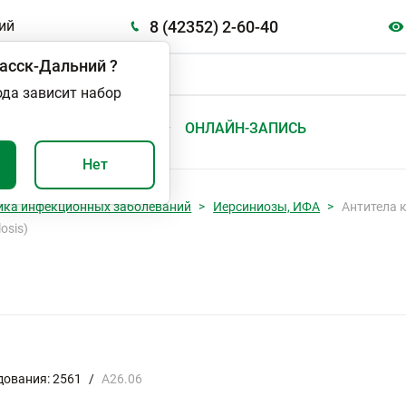
8 (42352) 2-60-40
ий
асск-Дальний
?
ода зависит набор
А
ВАЖНО И ПОЛЕЗНО
ОНЛАЙН-ЗАПИСЬ
Нет
ика инфекционных заболеваний
Иерсиниозы, ИФА
Антитела к
osis)
дования: 2561
/
А26.06