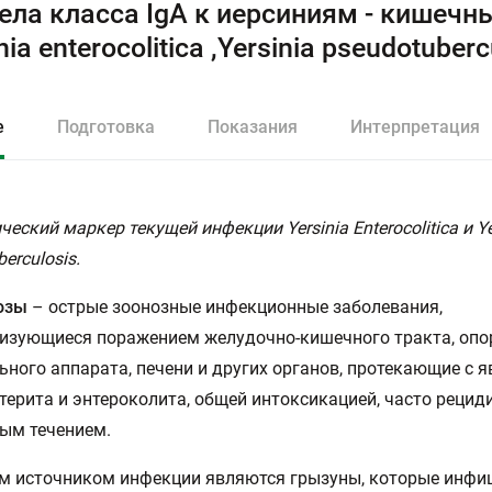
ела класса IgА к иерсиниям - кишечн
nia enterocolitica ,Yersinia pseudotuberc
е
Подготовка
Показания
Интерпретация
еский маркер текущей инфекции Yersinia Enterocolitica и Ye
erculosis.
озы
– острые зоонозные инфекционные заболевания,
изующиеся поражением желудочно-кишечного тракта, опо
ьного аппарата, печени и других органов, протекающие с 
терита и энтероколита, общей интоксикацией, часто рец
ым течением.
м источником инфекции являются грызуны, которые инфи