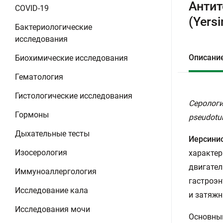
Антит
COVID-19
(Yersi
Бактериологические
исследования
Описани
Биохимические исследования
Гематология
Гистологические исследования
Серологич
Гормоны
pseudotub
Дыхательные тесты
Иерсини
Изосерология
характер
двигател
Иммуноаллергология
гастроэн
Исследование кала
и затяжн
Исследования мочи
Основны