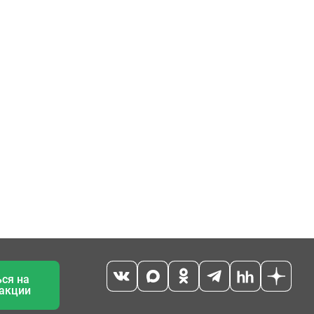
ся на
 акции