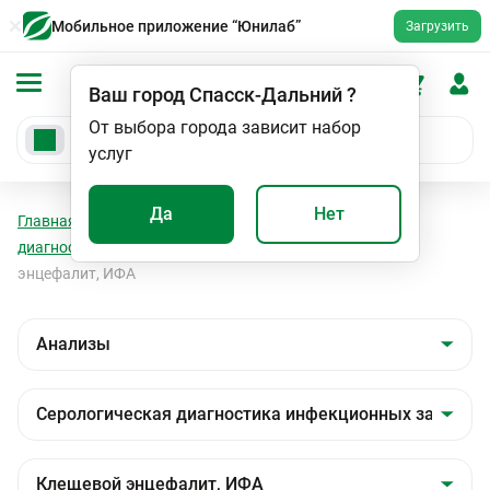
Мобильное приложение “Юнилаб”
Загрузить
Ваш город
Спасск-Дальний
?
От выбора города зависит набор
услуг
Да
Нет
Главная
Анализы
Анализы
Серологическая
диагностика инфекционных заболеваний
Клещевой
энцефалит, ИФА