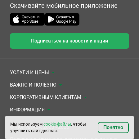
Скачивайте мобильное приложение
Подписаться на новости и акции
УСЛУГИ И ЦЕНЫ
Анализы
ВАЖНО И ПОЛЕЗНО
Комплексы
Документы для заключения договора
КОРПОРАТИВНЫМ КЛИЕНТАМ
УЗИ
Система скидок
Медицинским организациям
ИНФОРМАЦИЯ
ЭКГ/Холтер/СМАД
Подарочные сертификаты
Прочим организациям
О Компании
Мы используем
cookie-файлы
, чтобы
© «ЮНИЛАБ», 2003 - 2026
Понятно
улучшить сайт для вас.
Приемы врачей
Сертификаты на комплексные программы
Контакты