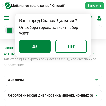
Мобильное приложение “Юнилаб”
Загрузить
Ваш город
Спасск-Дальний
?
От выбора города зависит набор
услуг
Да
Нет
Главная
Анализы
Анализы
Серологическая
диагностика инфекционных заболеваний
Корь, ИФА
Антитела IgG к вирусу кори (Measles virus), количественное
определение