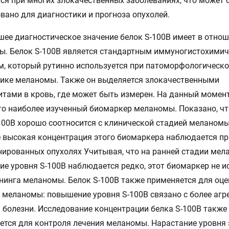
ся при многих злокачественных заболеваниях, что может 
вано для диагностики и прогноза опухолей.
ее диагностическое значение белок S-100B имеет в отно
ы. Белок S-100B является стандартным иммуногистохими
, который рутинно используется при патоморфологическ
ике меланомы. Также он выделяется злокачественными
тами в кровь, где может быть измерен. На данный момент
то наиболее изученный биомаркер меланомы. Показано, чт
100B хорошо соотносится с клинической стадией меланомы.
 высокая концентрация этого биомаркера наблюдается пр
ированных опухолях Учитывая, что на ранней стадии ме
е уровня S-100B наблюдается редко, этот биомаркер не и
нинга меланомы. Белок S-100B также применяется для оце
 меланомы: повышение уровня S-100B связано с более аг
 болезни. Исследование концентрации белка S-100B также
ется для контроля лечения меланомы. Нарастание уровня 