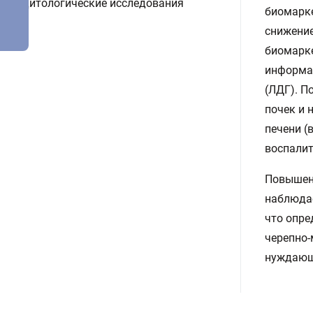
Цитологические исследования
биомарке
снижение
биомарке
информа
(ЛДГ). П
почек и 
печени (
воспалит
Повышени
наблюдае
что опре
черепно-
нуждающи