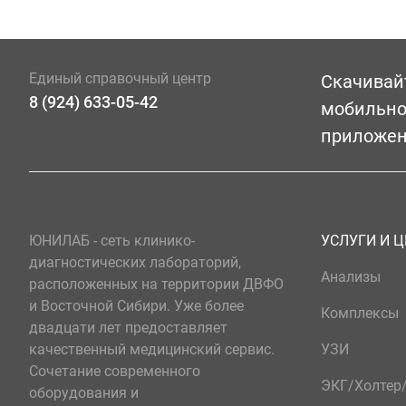
Единый справочный центр
Скачивай
8 (924) 633-05-42
мобильн
приложе
ЮНИЛАБ - сеть клинико-
УСЛУГИ И 
диагностических лабораторий,
Анализы
расположенных на территории ДВФО
и Восточной Сибири. Уже более
Комплексы
двадцати лет предоставляет
качественный медицинский сервис.
УЗИ
Сочетание современного
ЭКГ/Холте
оборудования и