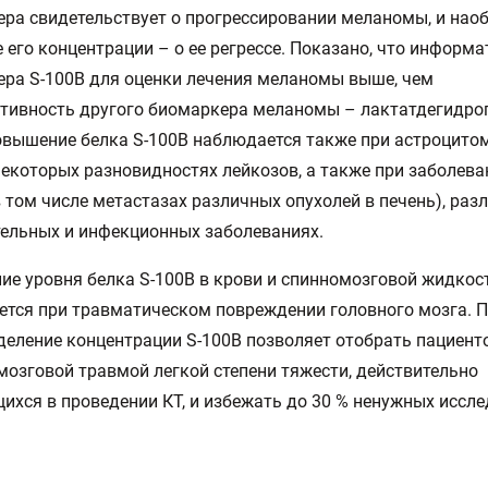
ра свидетельствует о прогрессировании меланомы, и наоб
 его концентрации – о ее регрессе. Показано, что информ
ра S-100B для оценки лечения меланомы выше, чем
тивность другого биомаркера меланомы – лактатдегидро
овышение белка S-100B наблюдается также при астроцитом
некоторых разновидностях лейкозов, а также при заболева
в том числе метастазах различных опухолей в печень), раз
ельных и инфекционных заболеваниях.
е уровня белка S-100B в крови и спинномозговой жидкос
тся при травматическом повреждении головного мозга. П
деление концентрации S-100B позволяет отобрать пациент
мозговой травмой легкой степени тяжести, действительно
хся в проведении КТ, и избежать до 30 % ненужных иссле