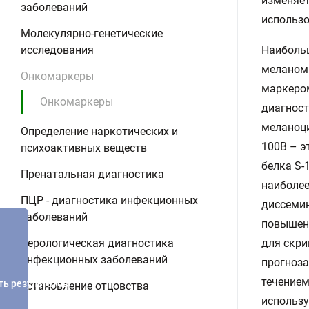
изменяет
заболеваний
использо
Молекулярно-генетические
исследования
Наибольш
меланом
Онкомаркеры
маркером
Онкомаркеры
диагност
меланоци
Определение наркотических и
100B – э
психоактивных веществ
белка S-
Пренатальная диагностика
наиболее
ПЦР - диагностика инфекционных
диссемин
заболеваний
повышени
Серологическая диагностика
для скри
инфекционных заболеваний
прогноза
течением
ть результатов
Установление отцовства
использу