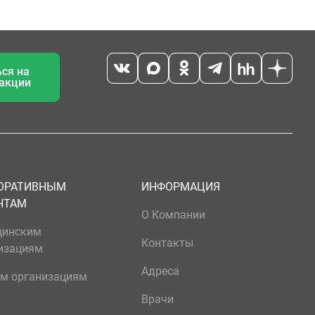
ся на
 акции
ОРАТИВНЫМ
ИНФОРМАЦИЯ
НТАМ
О Компании
цинским
Контакты
изациям
Адреса
м организациям
Врачи