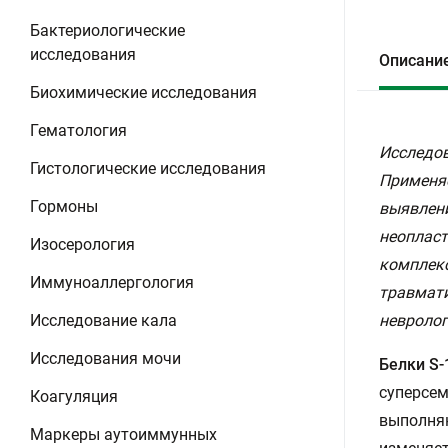
Бактериологические
исследования
Описани
Биохимические исследования
Гематология
Исследов
Гистологические исследования
Применяе
Гормоны
выявлени
неопласт
Изосерология
комплекс
Иммуноаллергология
травмати
Исследование кала
невролог
Исследования мочи
Белки S-
суперсем
Коагуляция
выполняю
Маркеры аутоиммунных