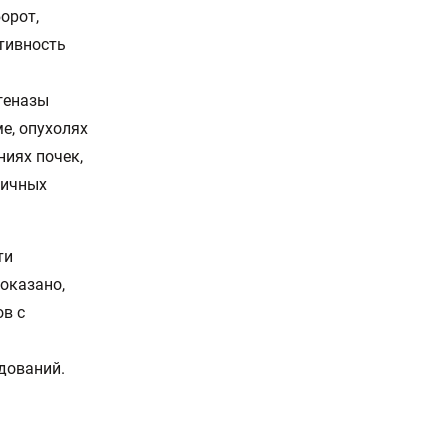
орот,
ативность
геназы
е, опухолях
ниях почек,
личных
ти
оказано,
ов с
дований.