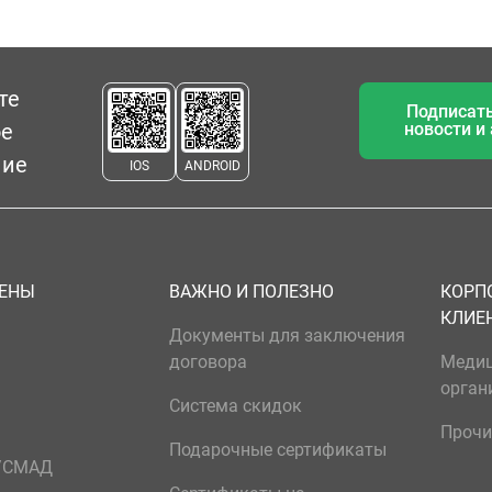
те
Подписать
ое
новости и
ние
IOS
ANDROID
ЦЕНЫ
ВАЖНО И ПОЛЕЗНО
КОРП
КЛИЕ
Документы для заключения
договора
Меди
орган
Система скидок
Прочи
Подарочные сертификаты
р/СМАД