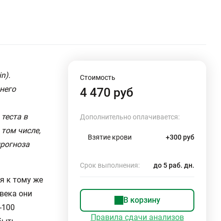
n).
Стоимость
него
4 470 руб
теста в
Дополнительно оплачивается:
том числе,
Взятие крови
+300 руб
прогноза
Срок выполнения:
до 5 раб. дн.
я к тому же
овека они
В корзину
-100
Правила сдачи анализов