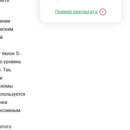
быть
Пример результата
шении
ческим
ой
 белок S-
о уровень
 Так,
и
ланомы
спользуется
нки
рессивным
этого