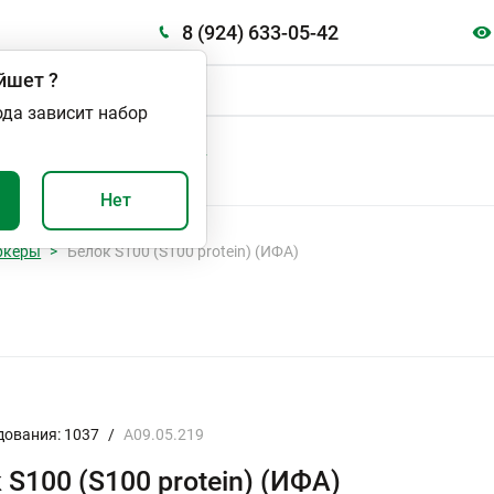
8 (924) 633-05-42
йшет
?
ода зависит набор
А
ВАЖНО И ПОЛЕЗНО
Нет
ркеры
Белок S100 (S100 protein) (ИФА)
дования: 1037
/
A09.05.219
 S100 (S100 protein) (ИФА)