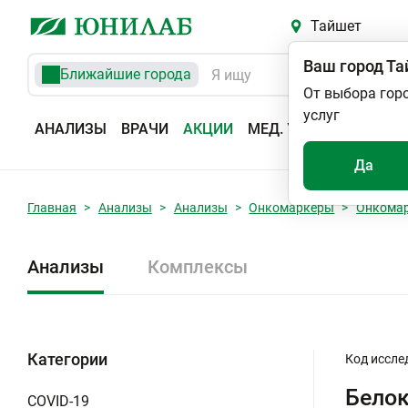
Тайшет
Ваш город
Та
Ближайшие города
От выбора гор
услуг
АНАЛИЗЫ
ВРАЧИ
АКЦИИ
МЕД. УСЛУГИ
АДРЕС
Да
Главная
Анализы
Анализы
Онкомаркеры
Онкома
Анализы
Комплексы
Категории
Код иссле
Белок
COVID-19