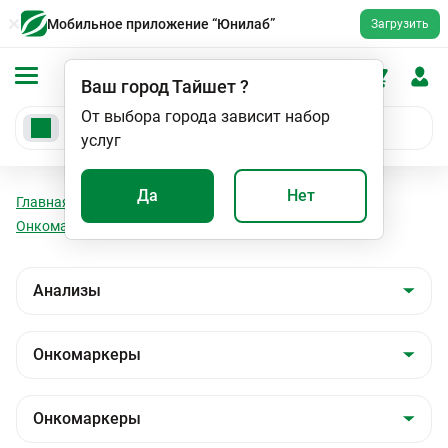
Мобильное приложение “Юнилаб”
Загрузить
Ваш город
Тайшет
?
От выбора города зависит набор
услуг
Да
Нет
Главная
Анализы
Анализы
Онкомаркеры
Онкомаркеры
Индекс здоровья простаты (PHI)