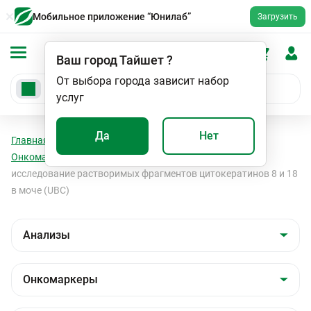
Мобильное приложение “Юнилаб”
Загрузить
Ваш город
Тайшет
?
От выбора города зависит набор
услуг
Да
Нет
Главная
Анализы
Анализы
Онкомаркеры
Онкомаркеры
Антиген рака мочевого пузыря,
исследование растворимых фрагментов цитокератинов 8 и 18
в моче (UBC)