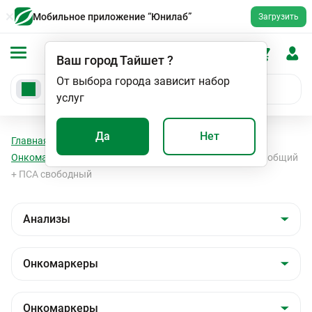
Мобильное приложение “Юнилаб”
Загрузить
Ваш город
Тайшет
?
От выбора города зависит набор
услуг
Да
Нет
Главная
Анализы
Анализы
Онкомаркеры
Онкомаркеры
Онкопрофилактика для мужчин: ПСА общий
+ ПСА свободный