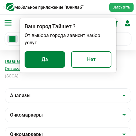
Мобильное приложение “Юнилаб”
Загрузить
Ваш город
Тайшет
?
От выбора города зависит набор
услуг
Да
Нет
Главная
Анализы
Анализы
Онкомаркеры
Онкомаркеры
Антиген плоскоклеточной карциномы
(SСCA)