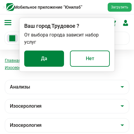
Мобильное приложение “Юнилаб”
Загрузить
Ваш город
Трудовое
?
От выбора города зависит набор
услуг
Да
Нет
Главная
Анализы
Анализы
Изосерология
Изосерология
Группа крови