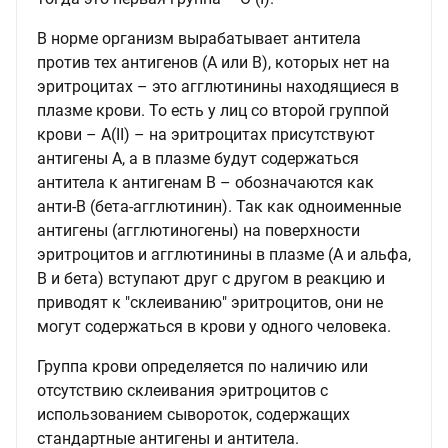
В норме организм вырабатывает антитела
против тех антигенов (А или В), которых нет на
эритроцитах – это агглютинины находящиеся в
плазме крови. То есть у лиц со второй группой
крови – А(II) – на эритроцитах присутствуют
антигены A, а в плазме будут содержаться
антитела к антигенам В – обозначаются как
анти-B (бета-агглютинин). Так как одноименные
антигены (агглютиногены) на поверхности
эритроцитов и агглютинины в плазме (A и альфа,
B и бета) вступают друг с другом в реакцию и
приводят к "склеиванию" эритроцитов, они не
могут содержаться в крови у одного человека.
Группа крови определяется по наличию или
отсутствию склеивания эритроцитов с
использованием сывороток, содержащих
стандартные антигены и антитела.