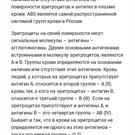
поверхности эритроцитов и антител в плазме
крови. AB0 является самой распространенной
системой групп крови в России.
Эритроциты на своей поверхности несут
сигнальные молекулы – антигены –
агглютиногены. Двумя основными антигенами,
встроенными в молекулу эритроцитов, являются
А и В. Группы крови определяются на основании
наличия или отсутствия этих антигенов. Кровь
людей, у которых на эритроцитах присутствует
антиген А, относится к второй группе – A (II),
кровь тех, у кого на эритроцитах – антиген В,
относится к третьей группе – B (III). Если на
эритроцитах присутствуют и антигены А, и
антигены В – это четвертая группа – AB (IV).
Бывает и так, что в крови на эритроцитах не
определяется ни одного из этих антигенов –
тогда это первая группа – O (I).