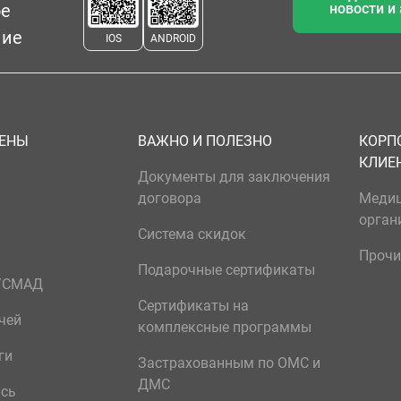
ое
новости и
ние
IOS
ANDROID
ЦЕНЫ
ВАЖНО И ПОЛЕЗНО
КОРП
КЛИЕ
Документы для заключения
договора
Меди
орган
Система скидок
Прочи
Подарочные сертификаты
р/СМАД
Сертификаты на
чей
комплексные программы
ги
Застрахованным по ОМС и
ДМС
ись