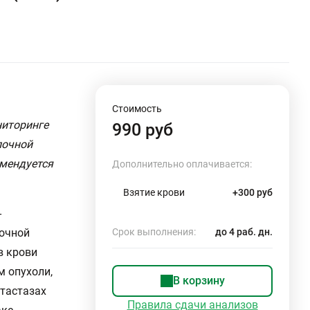
Стоимость
ниторинге
990 руб
лочной
омендуется
Дополнительно оплачивается:
Взятие крови
+300 руб
-
лочной
Срок выполнения:
до 4 раб. дн.
в крови
 опухоли,
В корзину
етастазах
Правила сдачи анализов