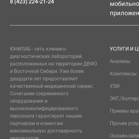
8 (423) 224-21-24
мобильн
приложе
ЮНИЛАБ - сеть клинико-
УСЛУГИ И 
диагностических лабораторий,
Анализы
расположенных на территории ДВФО
и Восточной Сибири. Уже более
Комплексы
двадцати лет предоставляет
качественный медицинский сервис.
УЗИ
Сочетание современного
ЭКГ/Холте
оборудования и
высококвалифицированного
Приемы вра
персонала гарантирует нашим
партнерам и клиентам
Прочие услу
максимальную достоверность
Онлайн-зап
результатов.