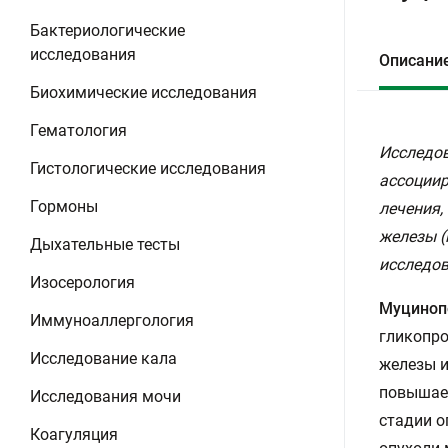
Бактериологические
исследования
Описани
Биохимические исследования
Гематология
Исследов
Гистологические исследования
ассоциир
Гормоны
лечения,
железы (
Дыхательные тесты
исследов
Изосерология
Муциноп
Иммуноаллергология
гликопро
Исследование кала
железы и
повышает
Исследования мочи
стадии о
Коагуляция