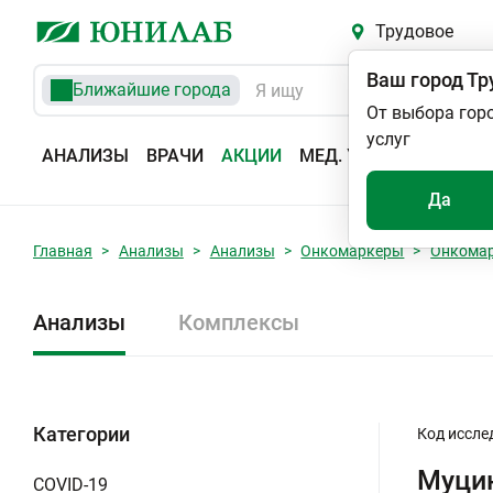
Трудовое
Ваш город
Тр
Ближайшие города
От выбора гор
услуг
АНАЛИЗЫ
ВРАЧИ
АКЦИИ
МЕД. УСЛУГИ
АДРЕС
Да
Главная
Анализы
Анализы
Онкомаркеры
Онкома
Анализы
Комплексы
Категории
Код иссле
Муцин
COVID-19