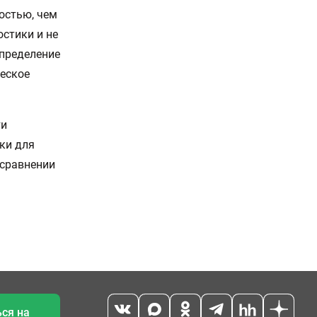
остью, чем
остики и не
определение
еское
ти
ки для
 сравнении
ся на