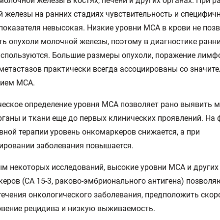
молочной железы в костях, печени и других органах. При р
 железы на ранних стадиях чувствительность и специфич
показателя невысокая. Низкие уровни МСА в крови не поз
ь опухоли молочной железы, поэтому в диагностике ранн
используются. Большие размеры опухоли, поражение лимф
метастазов практически всегда ассоциированы со значит
нием МСА.
еское определение уровня МСА позволяет рано выявить м
рганы и ткани еще до первых клинических проявлений. На 
ной терапии уровень онкомаркеров снижается, а при
ировании заболевания повышается.
м некоторых исследований, высокие уровни МСА и других
еров (СА 15-3, раково-эмбрионального антигена) позволя
течения онкологического заболевания, предположить скор
вение рецидива и низкую выживаемость.