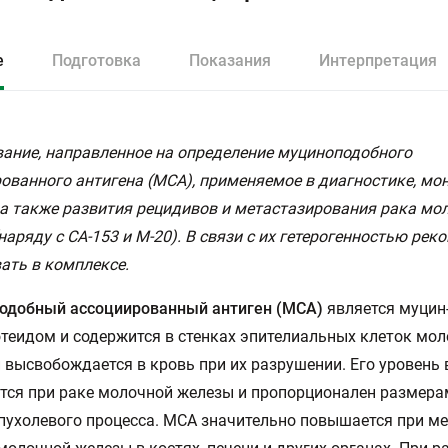
е
Подготовка
Показания
Интерпретация
ание, направленное на определение муциноподобного
ованного антигена (МСА), применяемое в диагностике, мо
 а также развития рецидивов и метастазирования рака мо
наряду с СА-153 и М-20). В связи с их гетерогенностью рек
ать в комплексе.
одобный ассоциированный антиген (МСА)
является муцин
теидом и содержится в стенках эпителиальных клеток мо
 высвобождается в кровь при их разрушении. Его уровень 
ся при раке молочной железы и пропорционален размерам
пухолевого процесса. МСА значительно повышается при м