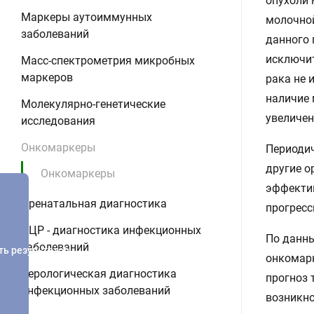
опухоли 
Маркеры аутоиммунных
молочной
заболеваний
данного 
исключит
Масс-спектрометрия микробных
маркеров
рака не 
наличие 
Молекулярно-генетические
увеличе
исследования
Онкомаркеры
Периодич
другие о
Онкомаркеры
эффектив
Пренатальная диагностика
прогресс
ПЦР - диагностика инфекционных
По данны
заболеваний
ть результатов
онкомарк
Серологическая диагностика
прогноз 
инфекционных заболеваний
возникно