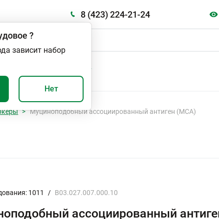
8 (423) 224-21-24
удовое
?
ода зависит набор
А
ВАЖНО И ПОЛЕЗНО
Нет
ркеры
Муциноподобный ассоциированный антиген (МСА)
дования: 1011
/
B03.027.007.000.10
оподобный ассоциированный антиге