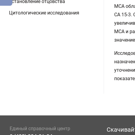
Установление отцовства
МСА обла
Цитологические исследования
СA 15-3.
увеличив
МСА и ра
значение
Исследов
назначен
уточнени
показате
Единый справочный центр
Скачивай