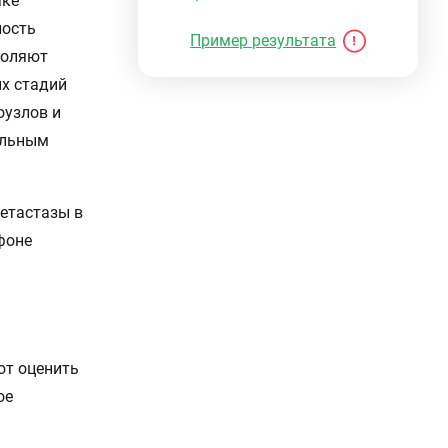
аке
ность
Пример результата
воляют
их стадий
оузлов и
ельным
етастазы в
фоне
ют оценить
ое