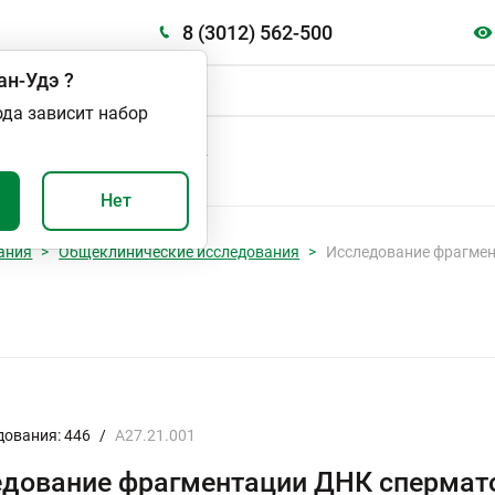
8 (3012) 562-500
ан-Удэ
?
ода зависит набор
А
ВАЖНО И ПОЛЕЗНО
Нет
ания
Общеклинические исследования
Исследование фрагме
дования: 446
/
A27.21.001
едование фрагментации ДНК спермат