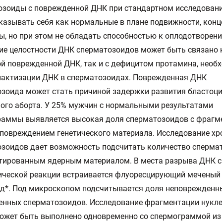
озоиды с поврежденной ДНК при стандартном исследован
казывать себя как нормальные в плане подвижности, конц
ы, но при этом не обладать способностью к оплодотворен
е целостности ДНК сперматозоидов может быть связано 
й поврежденной ДНК, так и с дефицитом протамина, необ
пактизации ДНК в сперматозоидах. Поврежденная ДНК
зоида может стать причиной задержки развития бластоци
ого аборта. У 25% мужчин с нормальными результатами
раммы выявляется высокая доля сперматозоидов с фрагм
. повреждением генетического материала. Исследование х
зоидов дает возможность подсчитать количество сперма
тированным ядерным материалом. В места разрыва ДНК 
ической реакции встраивается флуоресцирующий меченый
д*. Под микроскопом подсчитывается доля неповрежденн
енных сперматозоидов. Исследование фрагментации нукл
ожет быть выполнено одновременно со спермограммой из 