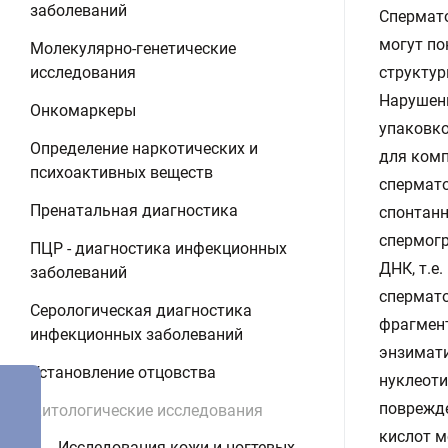
заболеваний
Спермат
могут по
Молекулярно-генетические
исследования
структур
Нарушени
Онкомаркеры
упаковко
Определение наркотических и
для ком
психоактивных веществ
спермато
Пренатальная диагностика
спонтанн
спермог
ПЦР - диагностика инфекционных
ДНК, т.е
заболеваний
спермато
Серологическая диагностика
фрагмен
инфекционных заболеваний
энзимат
Установление отцовства
нуклеоти
поврежд
Цитологические исследования
кислот м
Исследования кожи и ногтевых