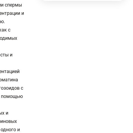
ии спермы
ентрации и
ию.
как с
ходимых
сты и
ентацией
роматина
тозоидов с
с помощью
ых и
еиновых
одного и