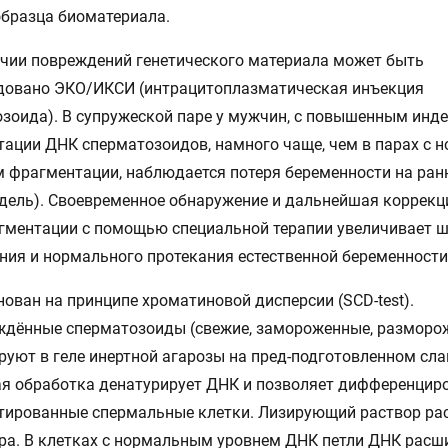
образца биоматериала.
чии повреждений генетического материала может быть
довано ЭКО/ИКСИ (интрацитоплазматическая инъекция
зоида). В супружеской паре у мужчин, с повышенным инд
ации ДНК сперматозоидов, намного чаще, чем в парах с
 фрагментации, наблюдается потеря беременности на ран
едель). Своевременное обнаружение и дальнейшая коррекц
гментации с помощью специальной терапии увеличивает 
ния и нормального протекания естественной беременности
снован на принципе хроматиновой дисперсии (SCD-test).
ждённые сперматозоиды (свежие, замороженные, разморо
уют в геле инертной агарозы на пред-подготовленном сла
я обработка денатурирует ДНК и позволяет дифференцир
тированные спермальные клетки. Лизирующий раствор ра
ра. В клетках с нормальным уровнем ДНК петли ДНК расш