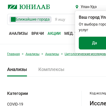
Улан-Удэ
Ваш город
Ул
Ближайшие города
От выбора гор
услуг
АНАЛИЗЫ
ВРАЧИ
АКЦИИ
МЕД. УСЛУГИ
АДРЕС
Да
Главная
Анализы
Анализы
Цитологические исследов
Анализы
Комплексы
Категории
Код иссле
Иссл
COVID-19