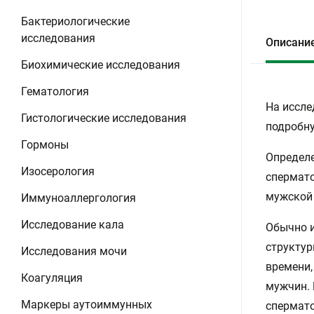
Бактериологические
исследования
Описани
Биохимические исследования
Гематология
На иссле
Гистологические исследования
подробну
Гормоны
Определе
Изосерология
спермато
мужской 
Иммуноаллергология
Исследование кала
Обычно и
структур
Исследования мочи
времени,
Коагуляция
мужчин. 
Маркеры аутоиммунных
спермато