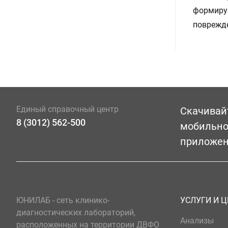
формируя
поврежде
Единый справочный центр
Скачивай
8 (3012) 562-500
мобильн
приложе
ЮНИЛАБ - сеть клинико-
УСЛУГИ И 
диагностических лабораторий,
Анализы
расположенных на территории ДВФО