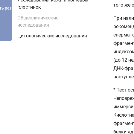
того же 
пластинок
ть результатов
Общеклинические
При нали
исследования
рекомен
спермато
Цитологические исследования
фрагмент
индексом
(до 12 н
ДНК-фра
наступле
* Тест о
Неповре
иммерсир
Кислотна
фрагмен
белки яд