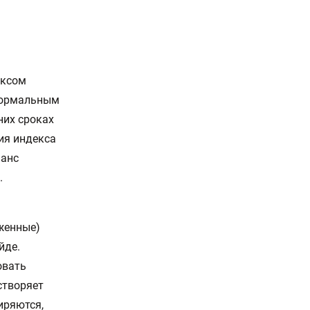
ексом
 нормальным
них сроках
ия индекса
шанс
.
женные)
йде.
овать
створяет
иряются,