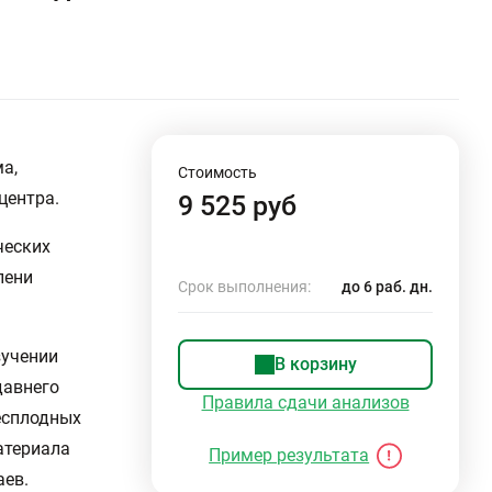
а,
Стоимость
центра.
9 525 руб
ческих
пени
Срок выполнения:
до 6 раб. дн.
зучении
В корзину
давнего
Правила сдачи анализов
есплодных
атериала
Пример результата
аев.