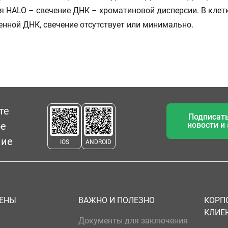
 HALO – свечение ДНК – хроматиновой дисперсии. В клетк
нной ДНК, свечение отсутствует или минимально.
те
Подписать
ое
новости и
ние
IOS
ANDROID
ЦЕНЫ
ВАЖНО И ПОЛЕЗНО
КОРП
КЛИЕ
Документы для заключения