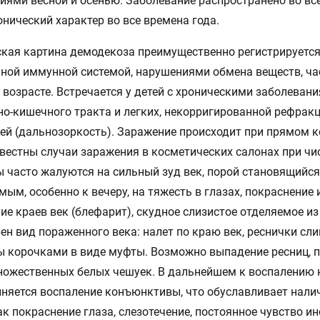
иями весной и осенью. Заболевание распространено во все
онический характер во все времена года.
кая картина демодекоза преимущественно регистрируется 
ной иммунной системой, нарушениями обмена веществ, час
возрасте. Встречается у детей с хроническими заболеван
о-кишечного тракта и легких, некорригированной рефрак
ей (дальнозоркость). Заражение происходит при прямом к
вестны случаи заражения в косметических салонах при чис
 часто жалуются на сильный зуд век, порой становящийся
мым, особенно к вечеру, на тяжесть в глазах, покраснение 
ие краев век (блефарит), скудное слизистое отделяемое из 
ен вид пораженного века: налет по краю век, реснички сл
 корочками в виде муфты. Возможно выпадение ресниц, 
ножественных белых чешуек. В дальнейшем к воспалению 
няется воспаление конъюнктивы, что обуславливает нали
ак покраснение глаза, слезотечение, постоянное чувство и