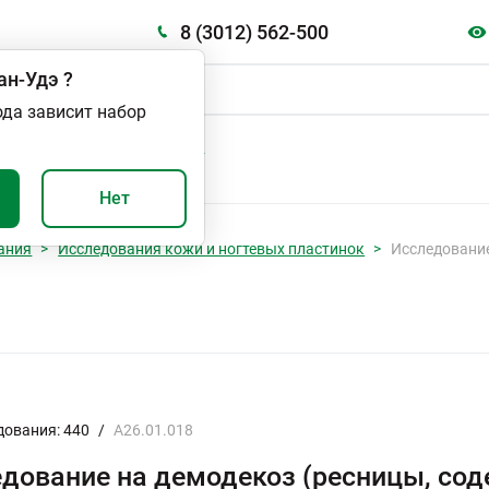
8 (3012) 562-500
ан-Удэ
?
ода зависит набор
А
ВАЖНО И ПОЛЕЗНО
Нет
ания
Исследования кожи и ногтевых пластинок
Исследование
дования: 440
/
A26.01.018
дование на демодекоз (ресницы, сод