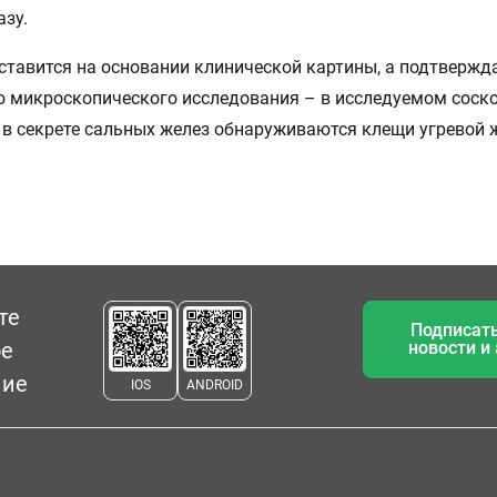
азу.
ставится на основании клинической картины, а подтвержда
микроскопического исследования – в исследуемом соско
 в секрете сальных желез обнаруживаются клещи угревой 
те
Подписать
ое
новости и
ние
IOS
ANDROID