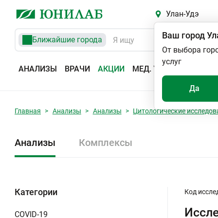
Улан-Удэ
Ваш город
Ул
Ближайшие города
От выбора гор
услуг
АНАЛИЗЫ
ВРАЧИ
АКЦИИ
МЕД. УСЛУГИ
АДРЕС
Да
Главная
Анализы
Анализы
Цитологические исследов
Анализы
Комплексы
Категории
Код иссле
Иссле
COVID-19