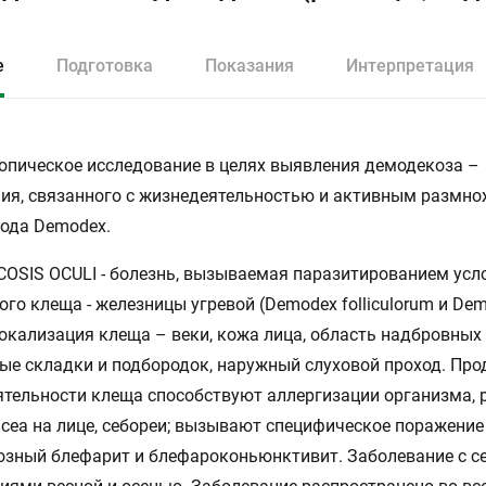
е
Подготовка
Показания
Интерпретация
пическое исследование в целях выявления демодекоза –
ия, связанного с жизнедеятельностью и активным размн
ода Demodex.
SIS OCULI - болезнь, вызываемая паразитированием усл
ого клеща - железницы угревой (Demodex folliculorum и De
 Локализация клеща – веки, кожа лица, область надбровных д
ые складки и подбородок, наружный слуховой проход. Пр
тельности клеща способствуют аллергизации организма,
acea на лице, себореи; вызывают специфическое поражение 
озный блефарит и блефароконьюнктивит. Заболевание с 