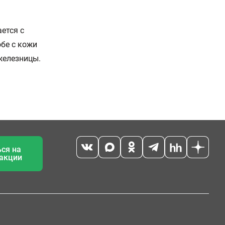
ется с
бе с кожи
железницы.
ся на
 акции