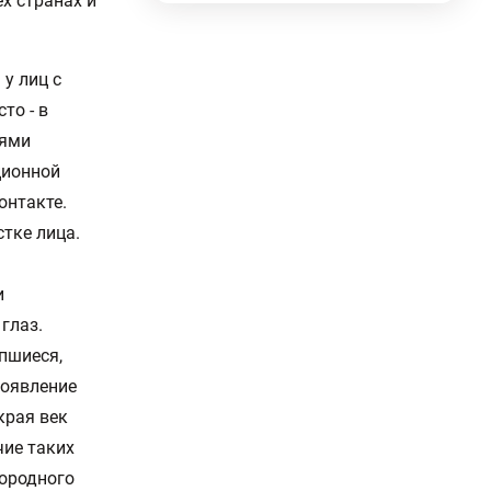
х странах и
у лиц с
то - в
иями
ционной
онтакте.
тке лица.
и
глаз.
ипшиеся,
появление
края век
чие таких
нородного