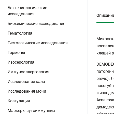
Бактериологические
исследования
Описани
Биохимические исследования
Гематология
Микроско
Гистологические исследования
воспален
Гормоны
клещей р
Изосерология
DEMODECO
патогенн
Иммуноаллергология
brevis).
Исследование кала
носогубн
Исследования мочи
жизнедея
Acne ros
Коагуляция
демодек
Маркеры аутоиммунных