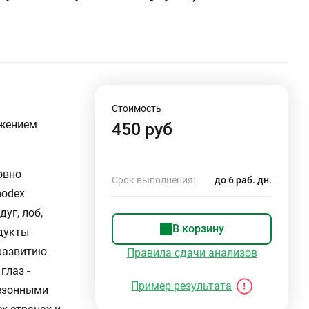
Стоимость
ожением
450 руб
овно
Срок выполнения:
до 6 раб. дн.
modex
уг, лоб,
В корзину
одукты
 развитию
Правила сдачи анализов
глаз -
Пример результата
сезонными