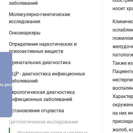
обострен
заболеваний
носит хр
Молекулярно-генетические
исследования
Клиничес
ослаблен
Онкомаркеры
пожилом 
Определение наркотических и
желудочн
психоактивных веществ
патологи
Пренатальная диагностика
Также из
Пациенты
ПЦР - диагностика инфекционных
нестерпи
заболеваний
ть результатов
воспален
Серологическая диагностика
Характер
инфекционных заболеваний
окружены
Установление отцовства
на них м
присоеди
Цитологические исследования
жалоб, к
Исследования кожи и ногтевых