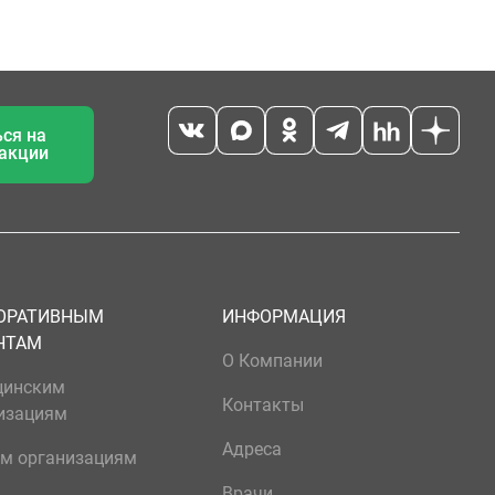
ся на
 акции
ОРАТИВНЫМ
ИНФОРМАЦИЯ
НТАМ
О Компании
цинским
Контакты
изациям
Адреса
м организациям
Врачи