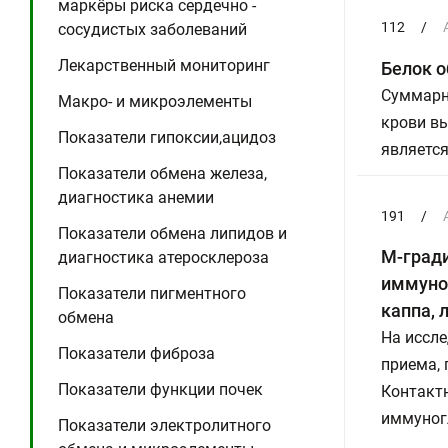
маркёры риска сердечно -
112
/
сосудистых заболеваний
Лекарственный мониторинг
Белок 
Суммарно
Макро- и микроэлементы
крови вы
Показатели гипоксии,ацидоз
является
Показатели обмена железа,
диагностика анемии
191
/
Показатели обмена липидов и
М-гради
диагностика атеросклероза
иммуноф
Показатели пигментного
каппа, 
обмена
На иссле
Показатели фиброза
приема,
Показатели функции почек
Контакт
иммуногл
Показатели электролитного