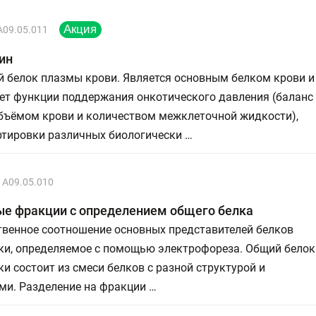
A09.05.011
ин
й белок плазмы крови. Является основным белком крови и
ет функции поддержания онкотического давления (баланс
бъёмом крови и количеством межклеточной жидкости),
ртировки различных биологически …
A09.05.010
ые фракции с определением общего белка
твенное соотношение основных представителей белков
ки, определяемое с помощью электрофореза. Общий белок
и состоит из смеси белков с разной структурой и
ми. Разделение на фракции …