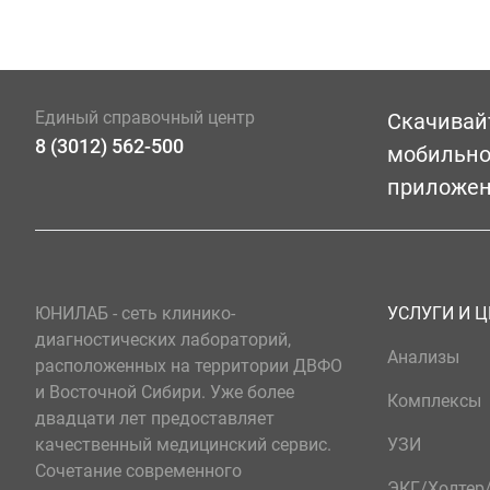
Единый справочный центр
Скачивай
8 (3012) 562-500
мобильн
приложе
ЮНИЛАБ - сеть клинико-
УСЛУГИ И 
диагностических лабораторий,
Анализы
расположенных на территории ДВФО
и Восточной Сибири. Уже более
Комплексы
двадцати лет предоставляет
качественный медицинский сервис.
УЗИ
Сочетание современного
ЭКГ/Холте