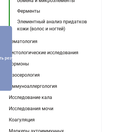
обмена и микроэлементы
Ферменты
Элементный анализ придатков
кожи (волос и ногтей)
Гематология
Гистологические исследования
ть результатов
Гормоны
Изосерология
Иммуноаллергология
Исследование кала
Исследования мочи
Коагуляция
Маркеры аутоиммунных