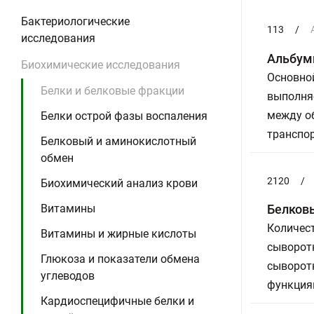
Бактериологические
113
/
исследования
Альбум
Биохимические исследования
Основно
Белки и белковые фракции
выполня
между о
Белки острой фазы воспаления
транспо
Белковый и аминокислотный
обмен
2120
/
Биохимический анализ крови
Витамины
Белков
Количес
Витамины и жирные кислоты
сыворот
Глюкоза и показатели обмена
сыворотк
углеводов
функция
Кардиоспецифичные белки и