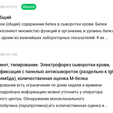
A09.05.010
общий
е (общее) содержание белка в сыворотке крови. Белки
полняют множество функций в организме, и уровень белк
 одним из важнейших лабораторных показателей. К их …
A09.05.106
ент, типирование. Электрофорез сыворотки крови,
иксация с панелью антисывороток (раздельно к IgG,
лямбда), количественная оценка М-белка
дование есть ограничения по дням недели и времени
 подробную информацию можно уточнить у оператора
ного центра. Обнаружение моноклонального
обулина (парапротеина),его количественная оценка и …