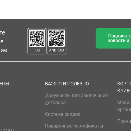
те
Подписать
ое
новости и
ние
IOS
ANDROID
ЦЕНЫ
ВАЖНО И ПОЛЕЗНО
КОРП
КЛИЕ
Документы для заключения
договора
Меди
орган
Система скидок
Прочи
Подарочные сертификаты
р/СМАД