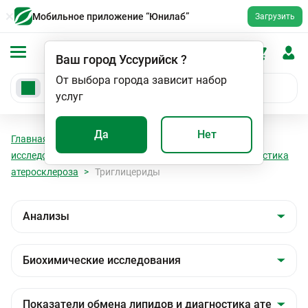
Мобильное приложение “Юнилаб”
Загрузить
Ваш город
Уссурийск
?
От выбора города зависит набор
услуг
Да
Нет
Главная
Анализы
Анализы
Биохимические
исследования
Показатели обмена липидов и диагностика
атеросклероза
Триглицериды