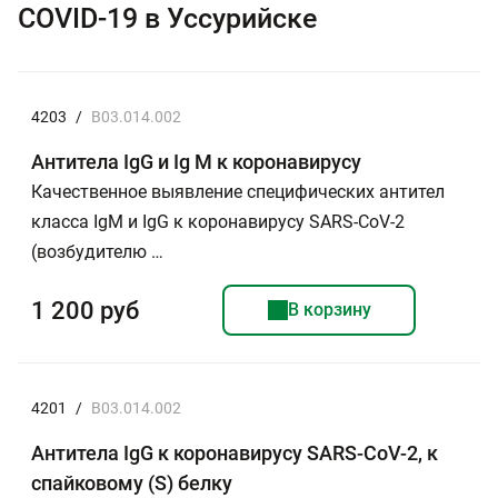
COVID-19 в Уссурийске
4203
/
B03.014.002
Антитела IgG и Ig M к коронавирусу
Качественное выявление специфических антител
класса IgМ и IgG к коронавирусу SARS-CoV-2
(возбудителю …
1 200 руб
В корзину
4201
/
B03.014.002
Антитела IgG к коронавирусу SARS-CoV-2, к
спайковому (S) белку