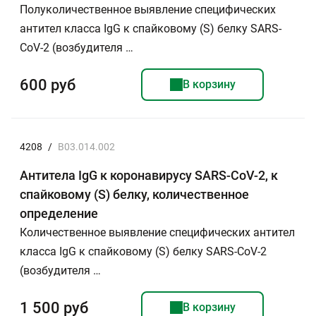
Полуколичественное выявление специфических
антител класса IgG к спайковому (S) белку SARS-
CoV-2 (возбудителя …
600 руб
В корзину
4208
/
B03.014.002
Антитела IgG к коронавирусу SARS-CoV-2, к
спайковому (S) белку, количественное
определение
Количественное выявление специфических антител
класса IgG к спайковому (S) белку SARS-CoV-2
(возбудителя …
1 500 руб
В корзину