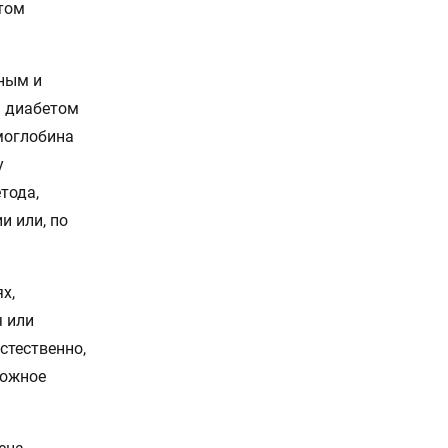
том
ьным и
м диабетом
моглобина
у
тода,
и или, по
х,
я или
стественно,
ложное