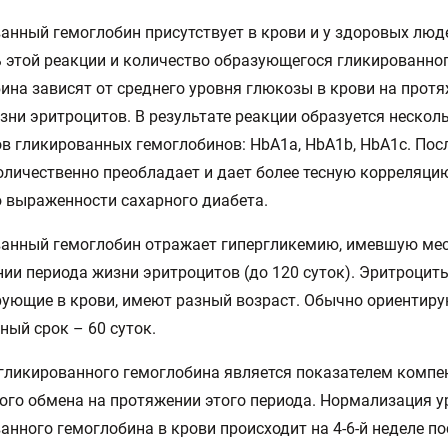
анный гемоглобин присутствует в крови и у здоровых люд
 этой реакции и количество образующегося гликированно
ина зависят от среднего уровня глюкозы в крови на прот
зни эритроцитов. В результате реакции образуется нескол
в гликированных гемоглобинов: НbA1a, HbA1b, HbA1c. Пос
личественно преобладает и дает более тесную корреляци
 выраженности сахарного диабета.
анный гемоглобин отражает гипергликемию, имевшую мес
ии периода жизни эритроцитов (до 120 суток). Эритроциты
ующие в крови, имеют разный возраст. Обычно ориентиру
ный срок – 60 суток.
гликированного гемоглобина является показателем компе
ого обмена на протяжении этого периода. Нормализация у
анного гемоглобина в крови происходит на 4-6-й неделе по