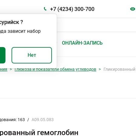
+7 (4234) 300-700
сурийск
?
ода зависит набор
А
ВАЖНО И ПОЛЕЗНО
ОНЛАЙН-ЗАПИСЬ
Нет
ания
Глюкоза и показатели обмена углеводов
Гликированный
дования: 163
/
A09.05.083
рованный гемоглобин