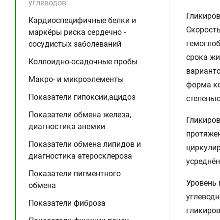
углеводов
Гликиров
Кардиоспецифичные белки и
Скорость
маркёры риска сердечно -
гемоглоб
сосудистых заболеваний
срока жи
Коллоидно-осадочные пробы
варианто
Макро- и микроэлементы
форма ко
Показатели гипоксии,ацидоз
степенью
Показатели обмена железа,
Гликиров
диагностика анемии
протяжен
Показатели обмена липидов и
циркулир
диагностика атеросклероза
усреднён
Показатели пигментного
Уровень 
обмена
углеводн
Показатели фиброза
гликиров