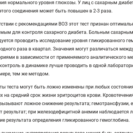
ия нормального уровня глюкозы. У лиц с сахарным диабе
этого соединения может быть повышен в 2-3 раза.
тствии с рекомендациями ВОЗ этот тест признан оптимал
имым для контроля сахарного диабета. Больным сахарны
уется проводить исследование уровня гликированного ге
 одного раза в квартал. Значения могут различаться межд
риями в зависимости от применяемого аналитического ме
контроль в динамике лучше проводить в одной лаборатори
мере, тем же методом.
ты теста могут быть ложно изменены при любых состояния
 на средний срок жизни эритроцитов крови. Кровотечени
вызывают ложное снижение результата; гемотрансфузии, е
 результат; при железодефицитной анемии наблюдается 
е результата определения гликированного гемоглобина.