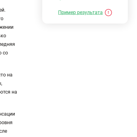
ей.
Пример результата
го
яжении
ько
ледняя
ю со
то на
,
ются на
нсации
ровня
сле