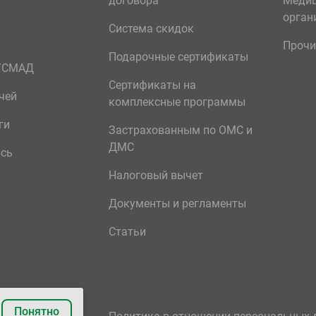
договора
Меди
орган
Система скидок
Прочи
Подарочные сертификаты
р/СМАД
Сертификаты на
чей
комплексные программы
ги
Застрахованным по ОМС и
ДМС
ись
Налоговый вычет
Документы и регламенты
Статьи
Понятно