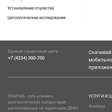
Установление отцовства
Цитологические исследования
Единый справочный центр
Скачивай
+7 (4234) 300-700
мобильн
приложе
ЮНИЛАБ - сеть клинико-
УСЛУГИ И 
диагностических лабораторий,
Анализы
расположенных на территории ДВФО