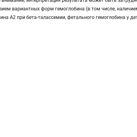
 внимание, интерпретация результата может быть затрудн
вием вариантных форм гемоглобина (в том числе, наличие
ина А2 при бета-талассемии, фетального гемоглобина у дет