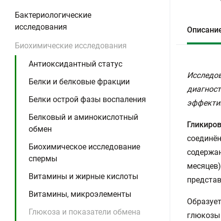
Бактериологические
исследования
Описани
Биохимические исследования
Антиоксидантный статус
Исследов
Белки и белковые фракции
диагност
Белки острой фазы воспаления
эффектив
Белковый и аминокислотный
Гликиро
обмен
соединён
Биохимическое исследование
содержан
спермы
месяцев)
Витамины и жирные кислоты
представ
Витамины, микроэлементы
Образует
Глюкоза и показатели обмена
глюкозы 