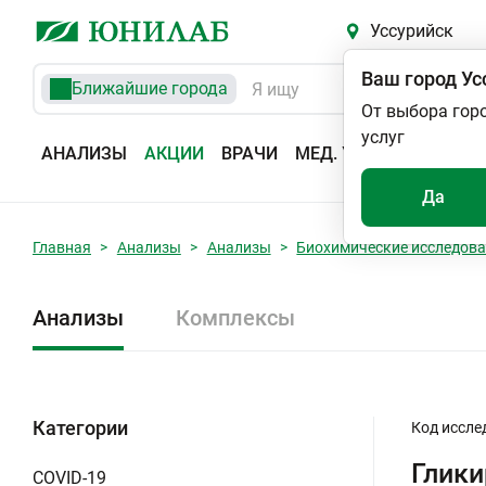
Уссурийск
Ваш город
Ус
Ближайшие города
От выбора гор
услуг
АНАЛИЗЫ
АКЦИИ
ВРАЧИ
МЕД. УСЛУГИ
АДРЕС
Да
Главная
Анализы
Анализы
Биохимические исследов
Анализы
Комплексы
Категории
Код иссле
Глики
COVID-19