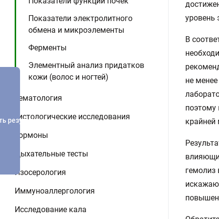
Показатели функции почек
достижен
уровень 
Показатели электролитного
обмена и микроэлементы
В соотве
Ферменты
необход
Элементный анализ придатков
рекоменд
кожи (волос и ногтей)
не менее
лаборато
Гематология
поэтому 
Гистологические исследования
ть результатов
крайней 
Гормоны
Результа
Дыхательные тесты
влияющих
гемолиз 
Изосерология
искажают
Иммуноаллергология
повышени
Исследование кала