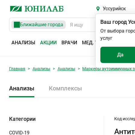
Уссурийск
Ваш город
Ус
Ближайшие города
От выбора гор
услуг
АНАЛИЗЫ
АКЦИИ
ВРАЧИ
МЕД. УСЛУГИ
АДРЕС
Да
Главная
Анализы
Анализы
Маркеры аутоиммунных з
Анализы
Комплексы
Категории
Код иссле
Антит
COVID-19