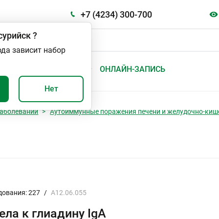
+7 (4234) 300-700
сурийск
?
ода зависит набор
А
ВАЖНО И ПОЛЕЗНО
ОНЛАЙН-ЗАПИСЬ
Нет
аболеваний
Аутоиммунные поражения печени и желудочно-киш
дования: 227
/
A12.06.055
ела к глиадину IgA