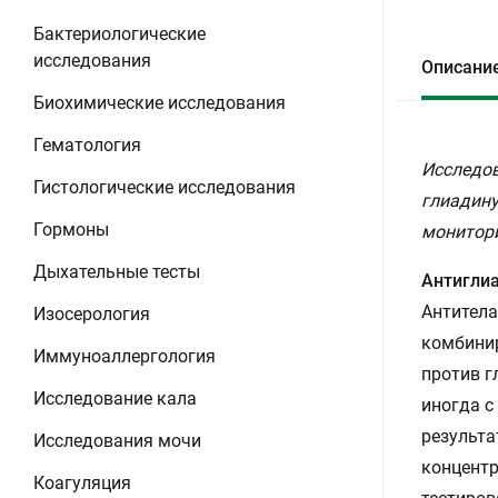
Бактериологические
исследования
Описани
Биохимические исследования
Гематология
Исследов
Гистологические исследования
глиадину
Гормоны
монитори
Дыхательные тесты
Антигли
Антитела
Изосерология
комбинир
Иммуноаллергология
против г
Исследование кала
иногда с
результа
Исследования мочи
концентр
Коагуляция