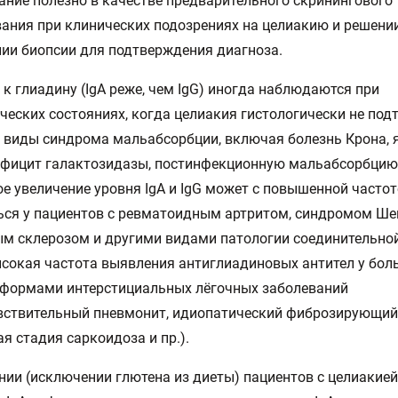
ание полезно в качестве предварительного скринингового
ания при клинических подозрениях на целиакию и решении
ии биопсии для подтверждения диагноза.
 к глиадину (IgА реже, чем IgG) иногда наблюдаются при
ческих состояниях, когда целиакия гистологически не по
е виды синдрома мальабсорбции, включая болезнь Крона,
ефицит галактозидазы, постинфекционную мальабсорбцию и
е увеличение уровня IgА и IgG может с повышенной часто
ся у пациентов с ревматоидным артритом, синдромом Ше
м склерозом и другими видами патологии соединительной
сокая частота выявления антиглиадиновых антител у бол
формами интерстициальных лёгочных заболеваний
вствительный пневмонит, идиопатический фиброзирующий
я стадия саркоидоза и пр.).
нии (исключении глютена из диеты) пациентов с целиакией,