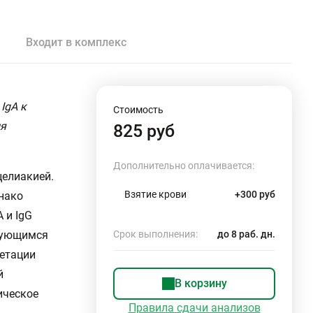
Входит в комплекс
IgA к
Стоимость
ля
825 руб
Дополнительно оплачивается:
целиакией.
Взятие крови
+300 руб
днако
 и IgG
ирующимся
Срок выполнения:
до 8 раб. дн.
ретации
й
В корзину
ическое
Правила сдачи анализов