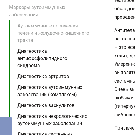
тестиров
Маркеры аутоиммунных
обследов
заболеваний
проведен
Аутоиммунные поражения
Антитела
печени и желудочно-кишечного
патологи
тракта
– это вс
Диагностика
колит, д
антифосфолипидного
Умеренно
синдрома
выявлять
Диагностика артритов
системны
Диагностика аутоиммунных
Очень вы
заболеваний (комплексы)
любыми 
Диагностика васкулитов
(гиперчу
фиброзна
Диагностика неврологических
аутоиммунных заболеваний
При лече
Диагностика системных