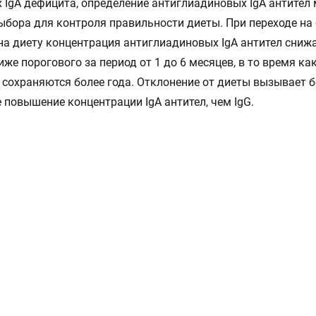
IgА дефицита, определение антиглиадиновых IgА антител
ыбора для контроля правильности диеты. При переходе на
на диету концентрация антиглиадиновых IgА антител сниж
иже порогового за период от 1 до 6 месяцев, в то время как
 сохраняются более года. Отклонение от диеты вызывает 
 повышение концентрации IgА антител, чем IgG.