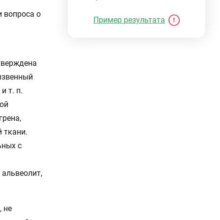
 вопроса о
Пример результата
дтверждена
 язвенный
 т. п.
той
грена,
 ткани.
ьных с
 альвеолит,
 не