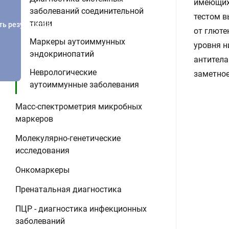
имеющих 
заболеваний соединительной
тестом в
ткани
ть результатов
от глюте
Маркеры аутоиммунных
уровня н
эндокринопатий
антитела
Неврологические
заметное
аутоиммунные заболевания
Масс-спектрометрия микробных
маркеров
Молекулярно-генетические
исследования
Онкомаркеры
Пренатальная диагностика
ПЦР - диагностика инфекционных
заболеваний