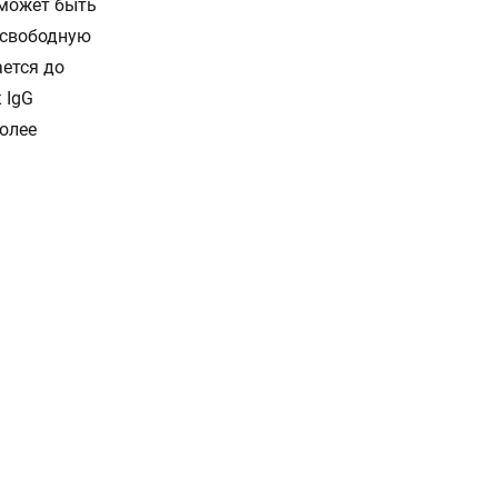
 может быть
 свободную
ается до
 IgG
более