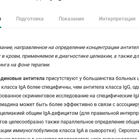
е
Подготовка
Показания
Интерпретация
ание, направленное на определение концентрации антител 
 в крови, применяемое в диагностике целиакии, а также д
нга на фоне терапии.
адиновые антитела
присутствуют у большинства больных 
 класса IgА более специфичны, чем антитела класса IgG, о
ованное скрининговое исследование на специфические IgА
лиадина может быть более эффективно в связи с ассоци
 целиакией общим IgА-дефицитом (для правильной интерп
тов целесообразно также параллельное определение обще
ации иммуноглобулинов класса IgA в сыворотке). Серолог