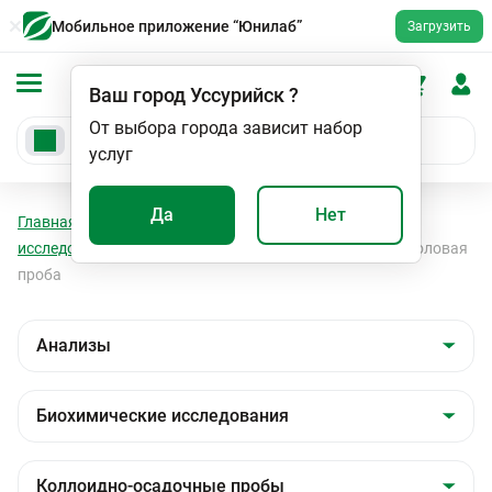
Мобильное приложение “Юнилаб”
Загрузить
Ваш город
Уссурийск
?
От выбора города зависит набор
услуг
Да
Нет
Главная
Анализы
Анализы
Биохимические
исследования
Коллоидно-осадочные пробы
Тимоловая
проба