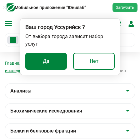
Мобильное приложение “Юнилаб”
Загрузить
Ваш город
Уссурийск
?
От выбора города зависит набор
услуг
Да
Нет
Главная
Анализы
Анализы
Биохимические
исследования
Белки и белковые фракции
Альбумин