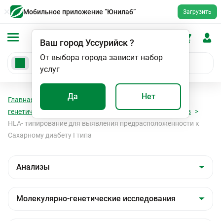
Мобильное приложение “Юнилаб”
Загрузить
Ваш город
Уссурийск
?
От выбора города зависит набор
услуг
Да
Нет
Главная
Анализы
Анализы
Молекулярно-
генетические исследования
HLA - типирование генов
HLA- типирование для выявления предрасположенности к
Сахарному диабету I типа