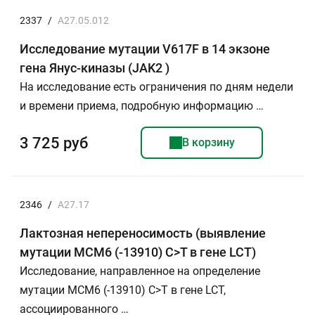
2337
/
A27.05.012
Исследование мутации V617F в 14 экзоне
гена Янус-киназы (JAK2 )
На исследование есть ограничения по дням недели
и времени приема, подробную информацию …
3 725 руб
В корзину
2346
/
А27.17
Лактозная непереносимость (выявление
мутации МСМ6 (-13910) C>T в гене LCT)
Исследование, направленное на определение
мутации МСМ6 (-13910) C>T в гене LCT,
ассоциированного …