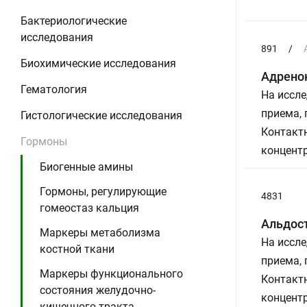
Бактериологические
исследования
891
/
Биохимические исследования
Адрено
Гематология
На иссле
приема,
Гистологические исследования
Контактн
Гормоны
концент
Биогенные амины
Гормоны, регулирующие
4831
гомеостаз кальция
Альдос
Маркеры метаболизма
На иссле
костной ткани
приема,
Маркеры функционального
Контактн
состояния желудочно-
концент
кишечного тракта