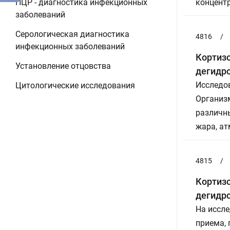
ПЦР - диагностика инфекционных
концент
заболеваний
Серологическая диагностика
4816
/
инфекционных заболеваний
Кортизо
Установление отцовства
дегидро
Исследов
Цитологические исследования
Организ
различны
жара, ат
4815
/
Кортизо
дегидро
На иссле
приема,