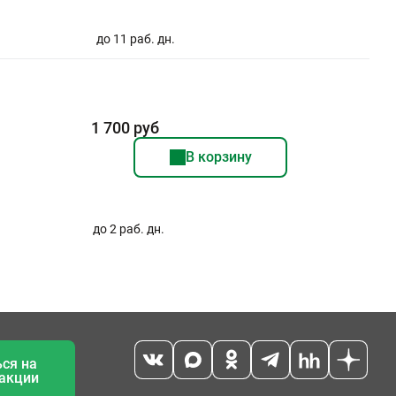
до 11 раб. дн.
1 700 руб
В корзину
до 2 раб. дн.
ся на
 акции