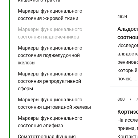
Маркеры функционального
4834
состояния жировой ткани
Альдост
Маркеры функционального
состояния надпочечников
соотно
Исследов
Маркеры функционального
альдосте
состояния поджелудочной
рениново
железы
который
Маркеры функционального
почек. …
состояния репродуктивной
сферы
Маркеры функционального
860
/
состояния щитовидной железы
Кортизо
Маркеры функционального
На иссле
состояния эпифиза
приема,
Соматотропная функция
Контактн