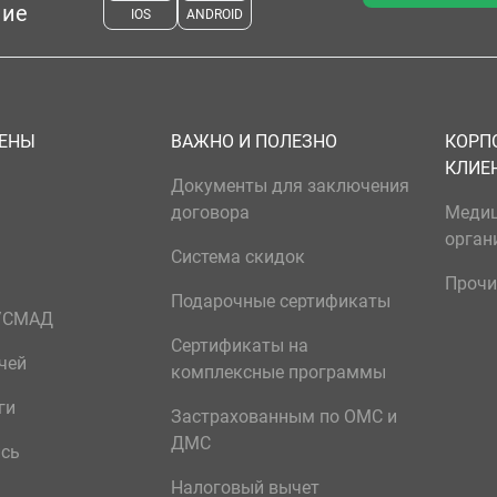
ние
IOS
ANDROID
ЦЕНЫ
ВАЖНО И ПОЛЕЗНО
КОРП
КЛИЕ
Документы для заключения
договора
Меди
орган
Система скидок
Прочи
Подарочные сертификаты
р/СМАД
Сертификаты на
чей
комплексные программы
ги
Застрахованным по ОМС и
ДМС
ись
Налоговый вычет