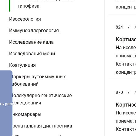
гипофиза
концентр
Изосерология
824
/
Иммуноаллергология
Кортиз
Исследование кала
На иссле
Исследования мочи
приема,
Контактн
Коагуляция
концентр
Маркеры аутоиммунных
заболеваний
870
/
Молекулярно-генетические
исследования
ть результатов
Кортизо
На иссле
Онкомаркеры
приема,
Пренатальная диагностика
Контактн