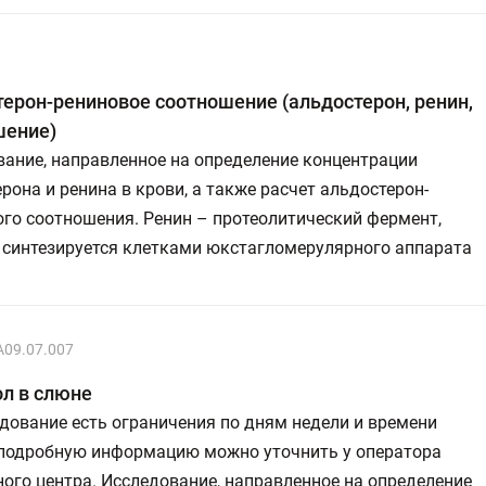
ерон-рениновое соотношение (альдостерон, ренин,
шение)
ание, направленное на определение концентрации
рона и ренина в крови, а также расчет альдостерон-
го соотношения. Ренин – протеолитический фермент,
 синтезируется клетками юкстагломерулярного аппарата
A09.07.007
л в слюне
дование есть ограничения по дням недели и времени
 подробную информацию можно уточнить у оператора
ого центра. Исследование, направленное на определение