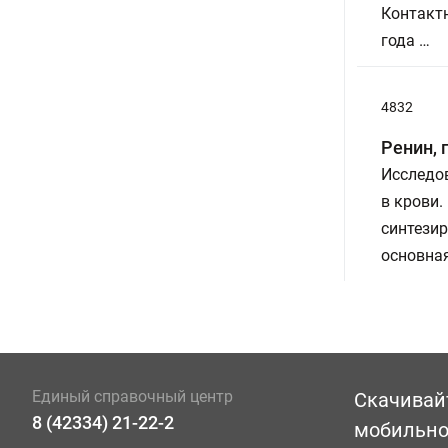
Контактн
года …
4832
Ренин, 
Исследов
в крови.
синтезир
основная
Единый справочный центр
Скачивай
8 (42334) 21-22-2
мобильн