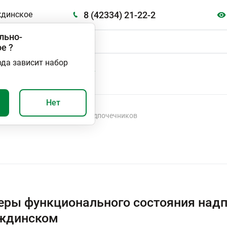
8 (42334) 21-22-2
ждинское
льно-
ое
?
ода зависит набор
А
ВАЖНО И ПОЛЕЗНО
Нет
кционального состояния надпочечников
ры функционального состояния надп
ждинском