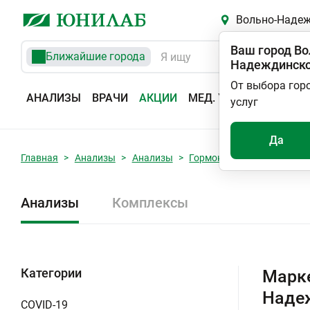
Вольно-Наде
Ваш город
Во
Ближайшие города
Надеждинск
От выбора гор
АНАЛИЗЫ
ВРАЧИ
АКЦИИ
МЕД. УСЛУГИ
АДРЕС
услуг
Да
Главная
Анализы
Анализы
Гормоны
Маркеры фун
Анализы
Комплексы
Категории
Марке
Наде
COVID-19