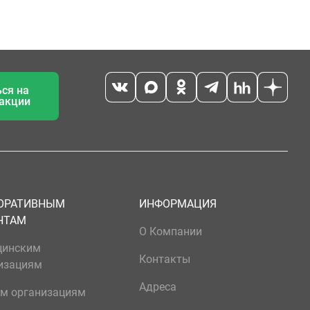
ся на
 акции
ОРАТИВНЫМ
ИНФОРМАЦИЯ
НТАМ
О Компании
цинским
Контакты
изациям
Адреса
м организациям