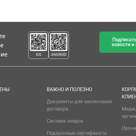
те
Подписать
ое
новости и
ние
IOS
ANDROID
ЦЕНЫ
ВАЖНО И ПОЛЕЗНО
КОРП
КЛИЕ
Документы для заключения
договора
Меди
орган
Система скидок
Прочи
Подарочные сертификаты