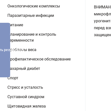
Онкологические комплексы
ВНИМАНИЕ
микрофло
Паразитарные инфекции
урогенит
Питание
перед вз
Планирование и контроль
защищен
беременности
Проблемы веса
ть результатов
Профилактическое обследование
Сахарный диабет
Спорт
Стресс и усталость
Суставной синдром
Щитовидная железа