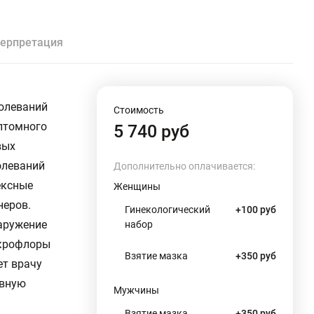
ерпретация
олеваний
Стоимость
мптомного
5 740 руб
вых
олеваний
Дополнительно оплачивается:
ексные
Женщины
неров.
Гинекологический
+100 руб
аружение
набор
икрофлоры
Взятие мазка
+350 руб
ет врачу
ивную
Мужчины
Взятие мазка
+350 руб