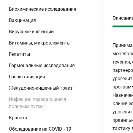
Биохимические исследования
Описани
Вакцинация
Вирусные инфекции
Витамины, микроэлементы
Принимая
мочеполо
Гепатиты
течения,
Гормональные исследования
партнеро
Госпитализация
урогенит
програм
Желудочно-кишечный тракт
Назначен
Инфекции передающиеся
клиничес
половым путем
урогенит
Красота
правильн
тактику 
Обследование на COVID - 19