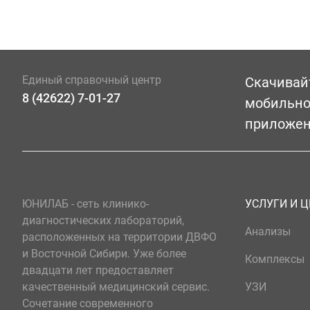
Единый справочный центр
Скачивай
8 (42622) 7-01-27
мобильн
приложе
ЮНИЛАБ - сеть клинико-
УСЛУГИ И 
диагностических лабораторий,
Анализы
расположенных на территории ДВФО
и Восточной Сибири. Уже более
Комплексы
двадцати лет предоставляет
качественный медицинский сервис.
УЗИ
Сочетание современного