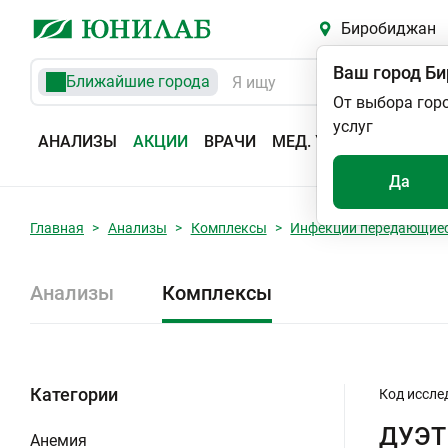
Биробиджан
Ваш город
Би
Ближайшие города
От выбора гор
услуг
АНАЛИЗЫ
АКЦИИ
ВРАЧИ
МЕД. УСЛУГИ
АДРЕС
Да
Главная
Анализы
Комплексы
Инфекции передающиес
Анализы
Комплексы
Категории
Код иссле
ДУЭТ 
Анемия