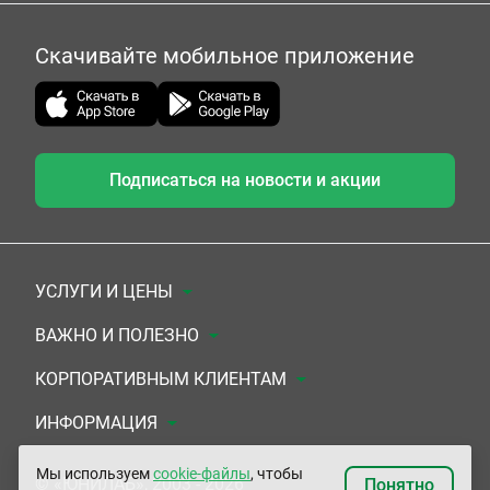
Скачивайте мобильное приложение
Подписаться на новости и акции
УСЛУГИ И ЦЕНЫ
Анализы
ВАЖНО И ПОЛЕЗНО
Комплексы
Документы для заключения договора
КОРПОРАТИВНЫМ КЛИЕНТАМ
УЗИ
Система скидок
Медицинским организациям
ИНФОРМАЦИЯ
ЭКГ/Холтер/СМАД
Подарочные сертификаты
Прочим организациям
О Компании
Мы используем
cookie-файлы
, чтобы
© «ЮНИЛАБ», 2003 - 2026
Понятно