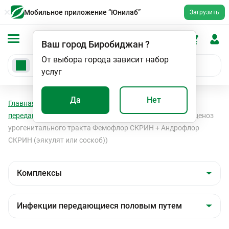
Мобильное приложение “Юнилаб”
Загрузить
Ваш город
Биробиджан
?
От выбора города зависит набор
услуг
Да
Нет
Главная
Анализы
Комплексы
Инфекции
передающиеся половым путем
Скрининг ДУЭТ (Биоценоз
урогенитального тракта Фемофлор СКРИН + Андрофлор
СКРИН (эякулят или соскоб))