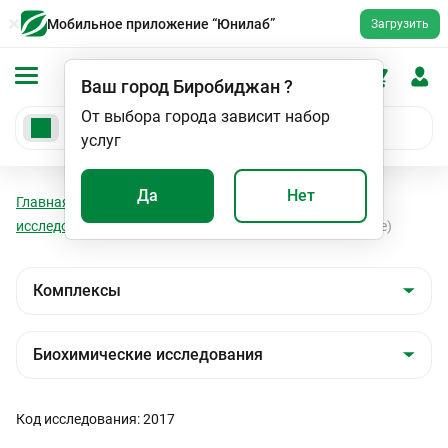
Мобильное приложение “Юнилаб”
Загрузить
Ваш город
Биробиджан
?
От выбора города зависит набор
услуг
Да
Нет
Главная
Анализы
Комплексы
Биохимические
исследования
Обследование печени (биохимическое)
Код исследования: 2017