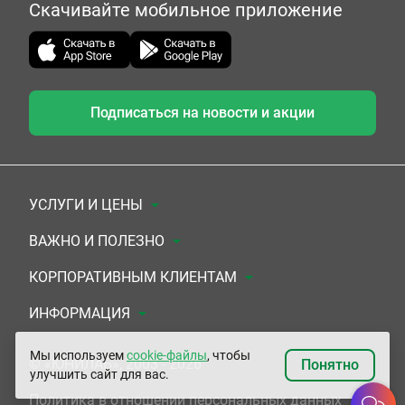
Скачивайте мобильное приложение
Подписаться на новости и акции
УСЛУГИ И ЦЕНЫ
Анализы
ВАЖНО И ПОЛЕЗНО
Комплексы
Документы для заключения договора
КОРПОРАТИВНЫМ КЛИЕНТАМ
УЗИ
Система скидок
Медицинским организациям
ИНФОРМАЦИЯ
ЭКГ/Холтер/СМАД
Подарочные сертификаты
Прочим организациям
О Компании
Мы используем
cookie-файлы
, чтобы
© «ЮНИЛАБ», 2003 - 2026
Понятно
улучшить сайт для вас.
Приемы врачей
Сертификаты на комплексные программы
Контакты
Политика в отношении персональных данных