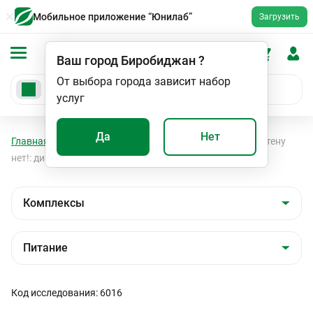
Мобильное приложение “Юнилаб”
Загрузить
Ваш город
Биробиджан
?
От выбора города зависит набор
услуг
Да
Нет
Главная
Анализы
Комплексы
Питание
Глютену
нет!: диагностика целиакии, аллергии на глютен
Код исследования: 6016