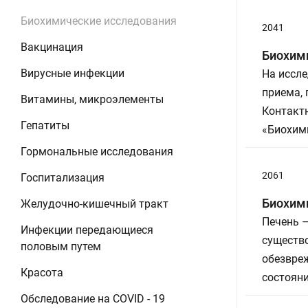
Биохимические исследования
2041
Вакцинация
Биохим
Вирусные инфекции
На иссле
приема,
Витамины, микроэлементы
Контакт
Гепатиты
«Биохим
Гормональные исследования
2061
Госпитализация
Биохим
Желудочно-кишечный тракт
Печень –
Инфекции передающиеся
существо
половым путем
обезвреж
Красота
состояни
Обследование на COVID - 19