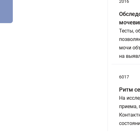
2016
Обследо
мочевин
Тесты, 
позволя
мочи объ
на выявл
6017
Ритм с
На иссле
приема,
Контакт
состояни