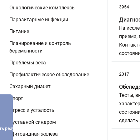
3954
Онкологические комплексы
Диагнос
Паразитарные инфекции
На иссле
Питание
приема,
Планирование и контроль
Контакт
беременности
состояни
Проблемы веса
Профилактическое обследование
2017
Сахарный диабет
Обследо
Тесты, 
Спорт
характер
Стресс и усталость
состоян
сделать
Суставной синдром
ть результатов
Щитовидная железа