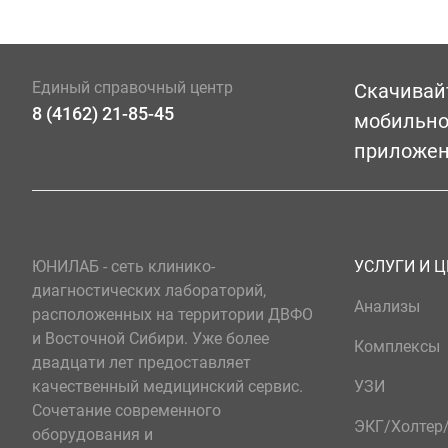
Единый справочный центр
Скачивай
8 (4162) 21-85-45
мобильн
приложе
ЮНИЛАБ - сеть клинико-
УСЛУГИ И 
диагностических лабораторий,
Анализы
расположенных на территории ДВФО
и Восточной Сибири. Уже более
Комплексы
двадцати лет предоставляет
качественный медицинский сервис.
УЗИ
Сочетание современного
ЭКГ/Холте
оборудования и