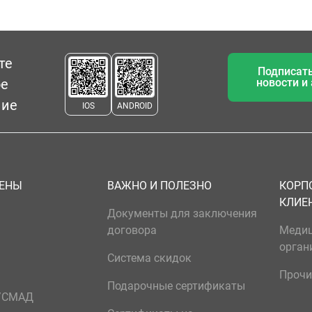
те
Подписать
ое
новости и
ние
IOS
ANDROID
ЦЕНЫ
ВАЖНО И ПОЛЕЗНО
КОРП
КЛИЕ
Документы для заключения
договора
Меди
орган
Система скидок
Прочи
Подарочные сертификаты
р/СМАД