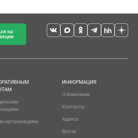
ся на
 акции
ОРАТИВНЫМ
ИНФОРМАЦИЯ
НТАМ
О Компании
цинским
Контакты
изациям
Адреса
м организациям
Врачи