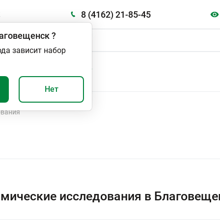
8 (4162) 21-85-45
к
аговещенск
?
ода зависит набор
А
ВАЖНО И ПОЛЕЗНО
Нет
ования
мические исследования в Благовеще