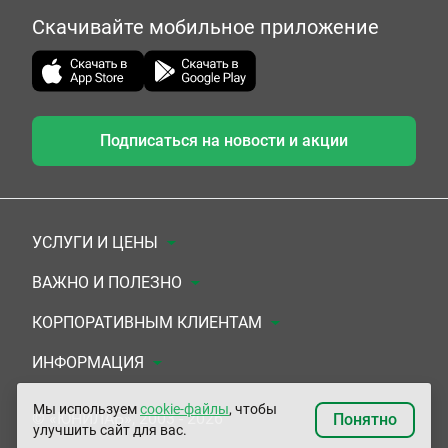
Скачивайте мобильное приложение
Подписаться на новости и акции
УСЛУГИ И ЦЕНЫ
Анализы
ВАЖНО И ПОЛЕЗНО
Комплексы
Документы для заключения договора
КОРПОРАТИВНЫМ КЛИЕНТАМ
УЗИ
Система скидок
Медицинским организациям
ИНФОРМАЦИЯ
ЭКГ/Холтер/СМАД
Подарочные сертификаты
Прочим организациям
О Компании
Мы используем
cookie-файлы
, чтобы
© «ЮНИЛАБ», 2003 - 2026
Понятно
улучшить сайт для вас.
Приемы врачей
Сертификаты на комплексные программы
Контакты