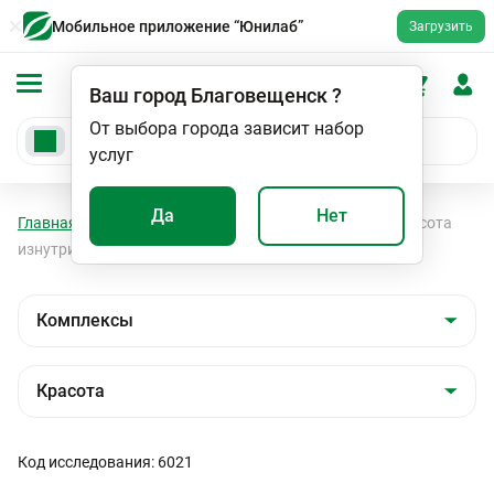
Мобильное приложение “Юнилаб”
Загрузить
Ваш город
Благовещенск
?
От выбора города зависит набор
услуг
Да
Нет
Главная
Анализы
Комплексы
Красота
Красота
изнутри: для кожи, волос и ногтей
Код исследования: 6021