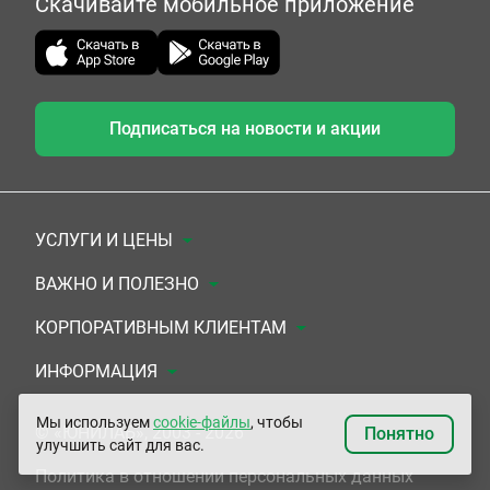
Скачивайте мобильное приложение
Подписаться на новости и акции
УСЛУГИ И ЦЕНЫ
Анализы
ВАЖНО И ПОЛЕЗНО
Комплексы
Документы для заключения договора
КОРПОРАТИВНЫМ КЛИЕНТАМ
УЗИ
Система скидок
Медицинским организациям
ИНФОРМАЦИЯ
ЭКГ/Холтер/СМАД
Подарочные сертификаты
Прочим организациям
О Компании
Мы используем
cookie-файлы
, чтобы
© «ЮНИЛАБ», 2003 - 2026
Понятно
улучшить сайт для вас.
Приемы врачей
Сертификаты на комплексные программы
Контакты
Политика в отношении персональных данных