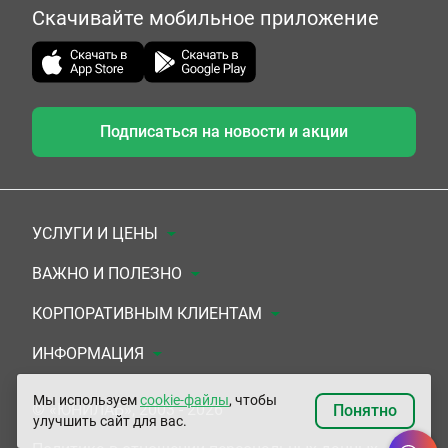
Скачивайте мобильное приложение
Подписаться на новости и акции
УСЛУГИ И ЦЕНЫ
Анализы
ВАЖНО И ПОЛЕЗНО
Комплексы
Документы для заключения договора
КОРПОРАТИВНЫМ КЛИЕНТАМ
УЗИ
Система скидок
Медицинским организациям
ИНФОРМАЦИЯ
ЭКГ/Холтер/СМАД
Подарочные сертификаты
Прочим организациям
О Компании
Мы используем
cookie-файлы
, чтобы
© «ЮНИЛАБ», 2003 - 2026
Понятно
улучшить сайт для вас.
Приемы врачей
Сертификаты на комплексные программы
Контакты