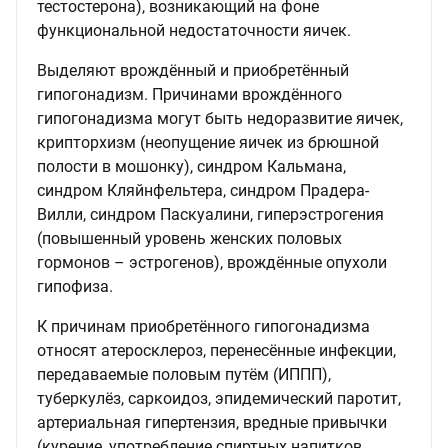
тестостерона), возникающий на фоне
функциональной недостаточности яичек.
Выделяют врождённый и приобретённый
гипогонадизм. Причинами врождённого
гипогонадизма могут быть недоразвитие яичек,
крипторхизм (неопущение яичек из брюшной
полости в мошонку), синдром Кальмана,
синдром Кляйнфельтера, синдром Прадера-
Вилли, синдром Паскуалини, гиперэстрогения
(повышенный уровень женских половых
гормонов – эстрогенов), врождённые опухоли
гипофиза.
К причинам приобретённого гипогонадизма
относят атеросклероз, перенесённые инфекции,
передаваемые половым путём (ИППП),
туберкулёз, саркоидоз, эпидемический паротит,
артериальная гипертензия, вредные привычки
(курение, употребление спиртных напитков,