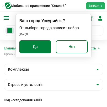
Мобильное приложение “Юнилаб”
Загрузить
Ваш город
Уссурийск
?
От выбора города зависит набор
услуг
Да
Нет
Главная
Анализы
Комплексы
Стресс и усталость
Хроническая усталость
Код исследования: 6090