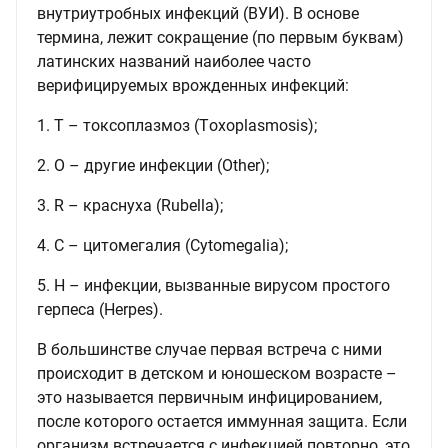
внутриутробных инфекций (ВУИ). В основе
термина, лежит сокращение (по первым буквам)
латинских названий наиболее часто
верифицируемых врожденных инфекций:
1. T – токсоплазмоз (Тoxoplasmоsis);
2. О – другие инфекции (Оther);
3. R – краснуха (Rubella);
4. С – цитомегалия (Cytomegalia);
5. Н – инфекции, вызванные вирусом простого
герпеса (Herpes).
В большинстве случае первая встреча с ними
происходит в детском и юношеском возрасте –
это называется первичным инфицированием,
после которого остается иммунная защита. Если
организм встречается с инфекцией повторно, это