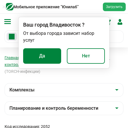
Мобильное приложение “Юнилаб”
Загрузить
Ваш город
Владивосток
?
От выбора города зависит набор
услуг
Да
Нет
Главная
Анализы
Комплексы
Планирование и
контроль беременности
Внутриутробные инфекции
(TORCH-инфекции)
Код исследования: 2052