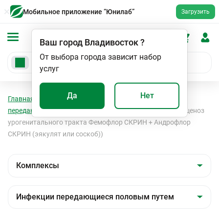
Мобильное приложение “Юнилаб”
Загрузить
Ваш город
Владивосток
?
От выбора города зависит набор
услуг
Да
Нет
Главная
Анализы
Комплексы
Инфекции
передающиеся половым путем
Скрининг ДУЭТ (Биоценоз
урогенитального тракта Фемофлор СКРИН + Андрофлор
СКРИН (эякулят или соскоб))