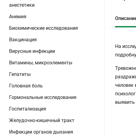
анестетики
Анемия
Описани
Биохимические исследования
Вакцинация
На иссле
Вирусные инфекции
подробну
Витамины, микроэлементы
Тревожно
Гепатиты
раздражи
человек 
Головная боль
психолог
Гормональные исследования
выявить 
Госпитализация
Желудочно-кишечный тракт
Инфекции органов дыхания