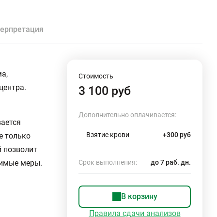
ерпретация
а,
Стоимость
центра.
3 100 руб
Дополнительно оплачивается:
вается
Взятие крови
+300 руб
е только
й позволит
димые меры.
Срок выполнения:
до 7 раб. дн.
В корзину
Правила сдачи анализов