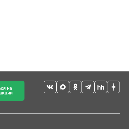
ся на
 акции