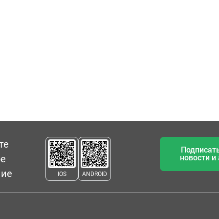
те
Подписать
ое
новости и
ние
IOS
ANDROID