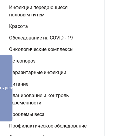
Инфекции передающиеся
половым путем
Красота
Обследование на COVID - 19
Онкологические комплексы
Остеопороз
Паразитарные инфекции
Питание
ть результатов
Планирование и контроль
беременности
Проблемы веса
Профилактическое обследование