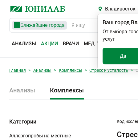
Владивосток
Ваш город
Вл
Ближайшие города
От выбора гор
услуг
АНАЛИЗЫ
АКЦИИ
ВРАЧИ
МЕД. УСЛУГИ
АДРЕС
Да
Главная
Анализы
Комплексы
Стресс и усталость
С
Анализы
Комплексы
Категории
Код иссле
Стрес
Аллергопробы на местные