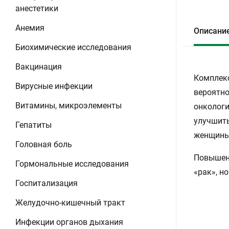
анестетики
Анемия
Описани
Биохимические исследования
Вакцинация
Комплекс
Вирусные инфекции
вероятно
Витамины, микроэлементы
онкологи
улучшить
Гепатиты
женщины 
Головная боль
Повышен
Гормональные исследования
«рак», н
Госпитализация
Желудочно-кишечный тракт
Инфекции органов дыхания