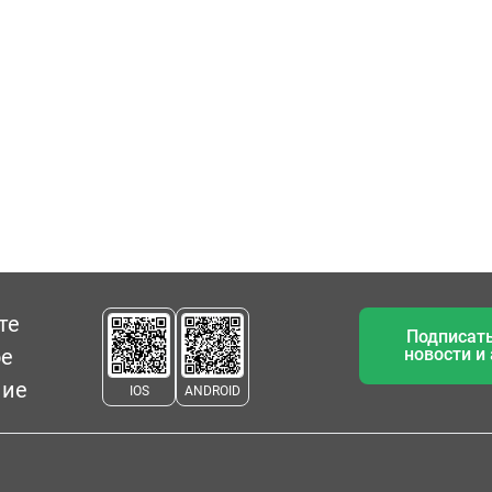
те
Подписать
ое
новости и
ние
IOS
ANDROID