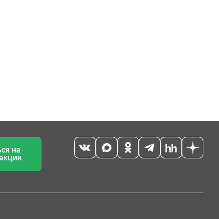
ся на
 акции