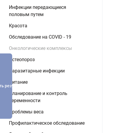
Инфекции передающиеся
половым путем
Красота
Обследование на COVID - 19
Онкологические комплексы
Остеопороз
Паразитарные инфекции
Питание
ть результатов
Планирование и контроль
беременности
Проблемы веса
Профилактическое обследование