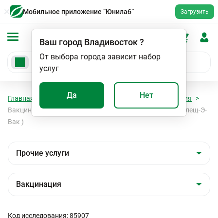
Мобильное приложение “Юнилаб”
Загрузить
Ваш город
Владивосток
?
От выбора города зависит набор
услуг
Да
Нет
Главная
Мед. услуги
Прочие услуги
Вакцинация
Вакцинация против клещевого энцефалита (вакцина Клещ-Э-
Вак )
Код исследования: 85907