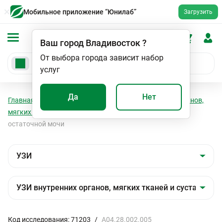
Мобильное приложение “Юнилаб”
Загрузить
Ваш город
Владивосток
?
От выбора города зависит набор
услуг
Да
Нет
Главная
Мед. услуги
УЗИ
УЗИ внутренних органов,
мягких тканей и суставов
УЗИ мочевого пузыря,
остаточной мочи
Код исследования: 71203
/
A04.28.002.005