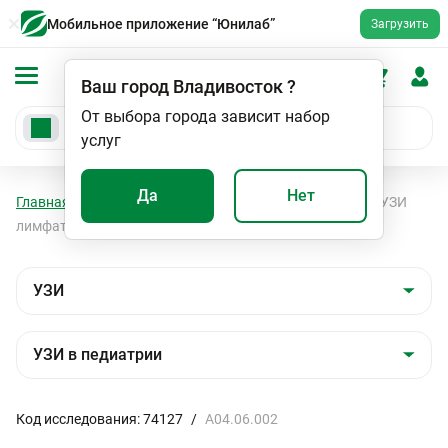
Мобильное приложение “Юнилаб”
Загрузить
Ваш город
Владивосток
?
От выбора города зависит набор
услуг
Да
Нет
Главная
Мед. услуги
УЗИ
УЗИ в педиатрии
УЗИ
лимфатических узлов у детей
Код исследования: 74127
/
A04.06.002