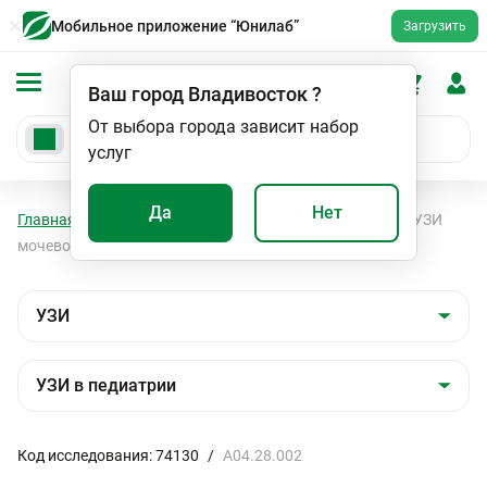
Мобильное приложение “Юнилаб”
Загрузить
Ваш город
Владивосток
?
От выбора города зависит набор
услуг
Да
Нет
Главная
Мед. услуги
УЗИ
УЗИ в педиатрии
УЗИ
мочевого пузыря у детей
Код исследования: 74130
/
A04.28.002