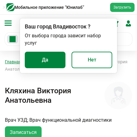
Мобильное приложение “Юнилаб”
Загрузить
Ваш город
Владивосток
?
От выбора города зависит набор
услуг
Да
Нет
Главная
Специалисты
Врач УЗД
Кляхина Виктория
Анатольевна
Кляхина Виктория
Анатольевна
Врач УЗД; Врач функциональной диагностики
Записаться