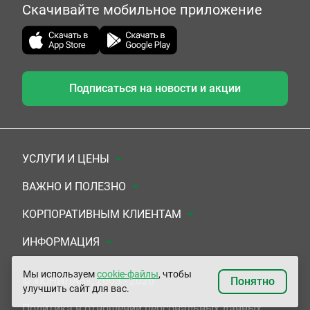
Скачивайте мобильное приложение
Подписаться на новости и акции
УСЛУГИ И ЦЕНЫ
Анализы
ВАЖНО И ПОЛЕЗНО
Комплексы
Документы для заключения договора
КОРПОРАТИВНЫМ КЛИЕНТАМ
УЗИ
Система скидок
Медицинским организациям
ИНФОРМАЦИЯ
ЭКГ/Холтер/СМАД
Подарочные сертификаты
Прочим организациям
О Компании
Мы используем
cookie-файлы
, чтобы
© «ЮНИЛАБ», 2003 - 2026
Понятно
улучшить сайт для вас.
Приемы врачей
Сертификаты на комплексные программы
Контакты
Политика в отношении персональных данных