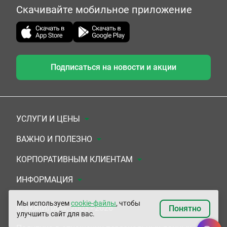
Скачивайте мобильное приложение
Подписаться на новости и акции
УСЛУГИ И ЦЕНЫ
Анализы
ВАЖНО И ПОЛЕЗНО
Комплексы
Документы для заключения договора
КОРПОРАТИВНЫМ КЛИЕНТАМ
УЗИ
Система скидок
Медицинским организациям
ИНФОРМАЦИЯ
ЭКГ/Холтер/СМАД
Подарочные сертификаты
Прочим организациям
О Компании
Мы используем
cookie-файлы
, чтобы
© «ЮНИЛАБ», 2003 - 2026
Понятно
улучшить сайт для вас.
Приемы врачей
Сертификаты на комплексные программы
Контакты