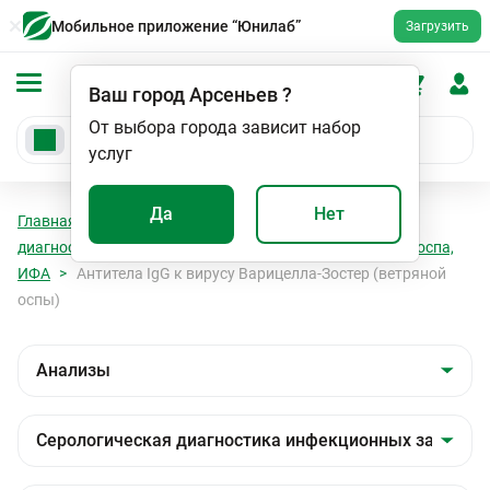
Мобильное приложение “Юнилаб”
Загрузить
Ваш город
Арсеньев
?
От выбора города зависит набор
услуг
Да
Нет
Главная
Анализы
Анализы
Серологическая
диагностика инфекционных заболеваний
Ветряная оспа,
ИФА
Антитела IgG к вирусу Варицелла-Зостер (ветряной
оспы)