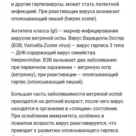
и другие герпесвирусы, может стать латентной
инфекцией. При реактивации вируса возникает
опоясывающий лишай (herpes zoster).
Антитела класса IgG – маркер инфицирования
вирусом ветряной оспы. Вирус Варицелла-Зостер
(ВЗВ, Varicella-Zoster virus) – вирус герпеса 3 типа
– ДНК-содержащий вирус семейства
Herpesviridae. ВЗВ вызывает два заболевания:
при первичном заражении – ветряную оспу
(ветрянку), при реактивации – опоясывающий
герпес (опоясывающий лишай).
Большая часть заболеваемости ветряной оспой
приходится на детский возраст, после чего вирус
находится в организме в «спящем» состоянии.
При ослаблении иммунитета, особенно в
пожилом возрасте, вирус реактивируется, что
приводит к развитию опоясывающего герпеса.