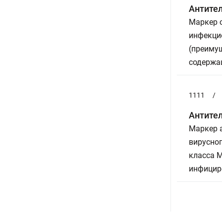
Антител
Маркер о
инфекци
(преиму
содержащ
1111
/
Антител
Маркер а
вирусног
класса М
инфицир