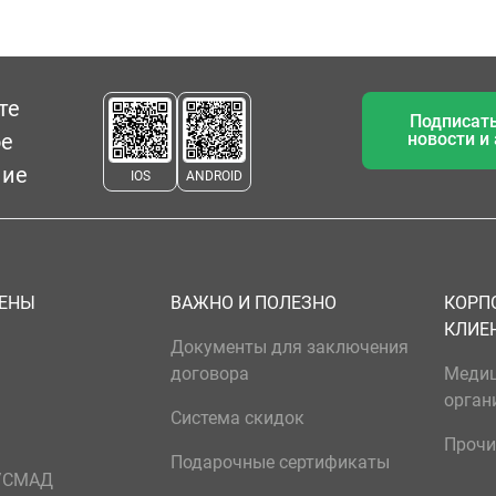
те
Подписать
ое
новости и
ние
IOS
ANDROID
ЦЕНЫ
ВАЖНО И ПОЛЕЗНО
КОРП
КЛИЕ
Документы для заключения
договора
Меди
орган
Система скидок
Прочи
Подарочные сертификаты
р/СМАД