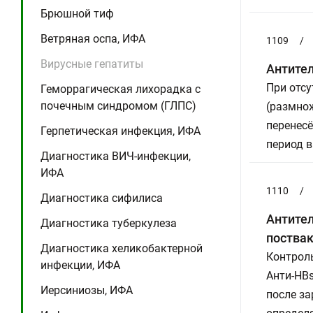
Брюшной тиф
Ветряная оспа, ИФА
1109
/
Вирусные гепатиты
Антител
При отс
Геморрагическая лихорадка с
почечным синдромом (ГЛПС)
(размнож
перенесё
Герпетическая инфекция, ИФА
период 
Диагностика ВИЧ-инфекции,
ИФА
1110
/
Диагностика сифилиса
Антител
Диагностика туберкулеза
поства
Диагностика хеликобактерной
Контрол
инфекции, ИФА
Анти-HBs
Иерсиниозы, ИФА
после за