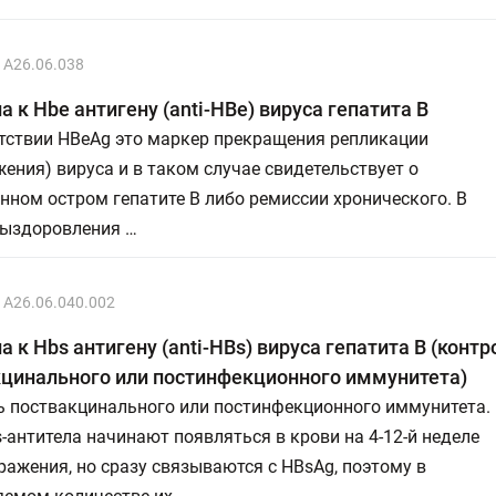
A26.06.038
а к Hbe антигену (anti-HBe) вируса гепатита В
утствии HBeAg это маркер прекращения репликации
ения) вируса и в таком случае свидетельствует о
нном остром гепатите В либо ремиссии хронического. В
выздоровления …
A26.06.040.002
а к Hbs антигену (anti-HBs) вируса гепатита В (контр
кцинального или постинфекционного иммунитета)
ь поствакцинального или постинфекционного иммунитета.
-антитела начинают появляться в крови на 4-12-й неделе
ражения, но сразу связываются с HBsAg, поэтому в