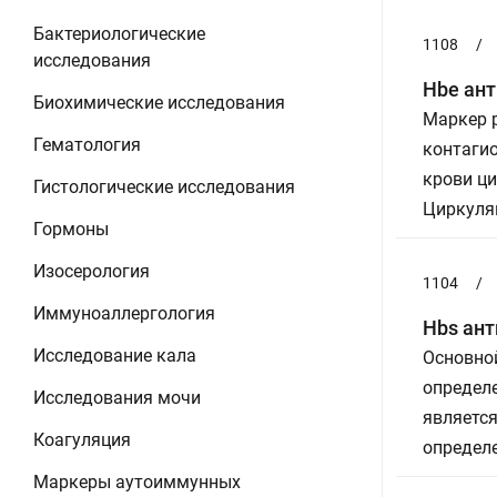
Бактериологические
1108
/
исследования
Hbe ант
Биохимические исследования
Маркер р
Гематология
контагио
крови ци
Гистологические исследования
Циркуляц
Гормоны
Изосерология
1104
/
Иммуноаллергология
Hbs ант
Исследование кала
Основной
определе
Исследования мочи
являетс
Коагуляция
определе
Маркеры аутоиммунных