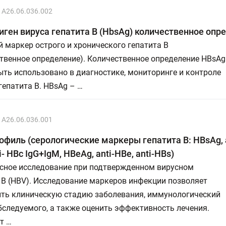
A26.06.036.002
иген вируса гепатита В (HbsAg) количественное опр
 маркер острого и хронического гепатита В
твенное определение). Количественное определение HBsAg
ть использовано в диагностике, мониторинге и контроле
гепатита В. HBsAg – …
A26.06.036.001
офиль (серологические маркеры гепатита В: HBsAg, 
i- HBc IgG+IgМ, HBeAg, anti-HBe, anti-HBs)
сное исследование при подтвержденном вирусном
 В (HBV). Исследование маркеров инфекции позволяет
ить клиническую стадию заболевания, иммунологический
бследуемого, а также оценить эффективность лечения.
т …