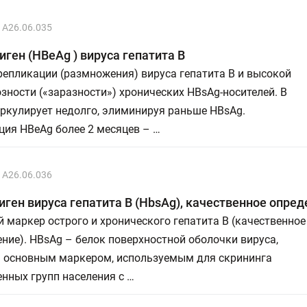
A26.06.035
иген (HBeAg ) вируса гепатита В
епликации (размножения) вируса гепатита В и высокой
зности («заразности») хронических НВsAg-носителей. В
ркулирует недолго, элиминируя раньше HBsAg.
ия HBeAg более 2 месяцев – …
A26.06.036
иген вируса гепатита В (HbsAg), качественное опре
 маркер острого и хронического гепатита В (качественное
ние). HBsAg – белок поверхностной оболочки вируса,
я основным маркером, используемым для скрининга
нных групп населения с …