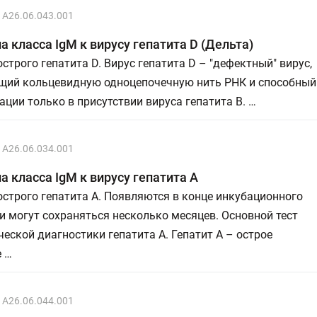
A26.06.043.001
а класса IgM к вирусу гепатита D (Дельта)
строго гепатита D. Вирус гепатита D – "дефектный" вирус,
щий кольцевидную одноцепочечную нить РНК и способный
ации только в присутствии вируса гепатита В. …
A26.06.034.001
а класса IgM к вирусу гепатита А
строго гепатита А. Появляются в конце инкубационного
и могут сохраняться несколько месяцев. Основной тест
еской диагностики гепатита А. Гепатит А – острое
е …
A26.06.044.001