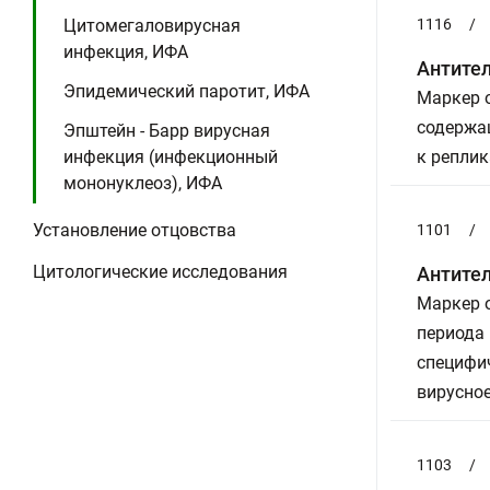
Цитомегаловирусная
1116
/
инфекция, ИФА
Антител
Эпидемический паротит, ИФА
Маркер о
содержа
Эпштейн - Барр вирусная
инфекция (инфекционный
к реплик
мононуклеоз), ИФА
Установление отцовства
1101
/
Цитологические исследования
Антител
Маркер о
периода 
специфич
вирусно
1103
/