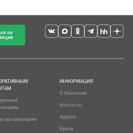
ся на
 акции
ОРАТИВНЫМ
ИНФОРМАЦИЯ
НТАМ
О Компании
цинским
Контакты
изациям
Адреса
м организациям
Врачи