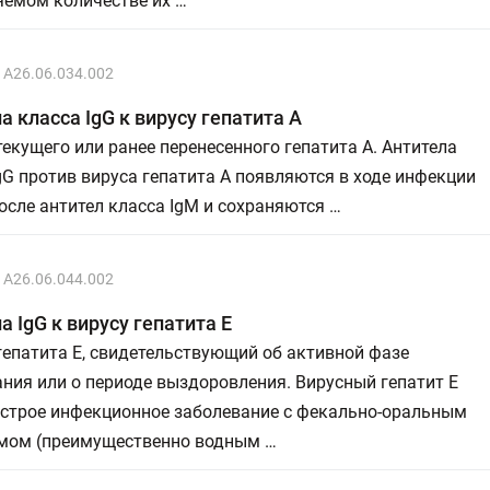
яемом количестве их …
A26.06.034.002
а класса IgG к вирусу гепатита А
екущего или ранее перенесенного гепатита А. Антитела
gG против вируса гепатита А появляются в ходе инфекции
осле антител класса IgM и сохраняются …
A26.06.044.002
а IgG к вирусу гепатита Е
епатита Е, свидетельствующий об активной фазе
ния или о периоде выздоровления. Вирусный гепатит Е
острое инфекционное заболевание с фекально-оральным
мом (преимущественно водным …