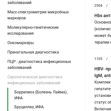
заболеваний
2504
/
Масс-спектрометрия микробных
Hbs ант
маркеров
Основной
Молекулярно-генетические
(количес
исследования
может бы
терапии 
Онкомаркеры
Пренатальная диагностика
1105
/
ПЦР - диагностика инфекционных
заболеваний
HBV- пр
IgM, ant
Серологическая диагностика
Комплек
инфекционных заболеваний
гепатите
Боррелиоз (Болезнь Лайма),
установ
ИФА
статус о
Бруцеллез, ИФА
Включае