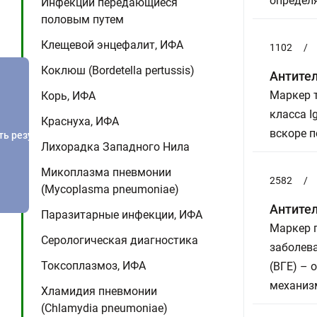
определ
Инфекции передающиеся
половым путем
Клещевой энцефалит, ИФА
1102
/
Коклюш (Bordetella pertussis)
Антител
Маркер т
Корь, ИФА
класса I
Краснуха, ИФА
вскоре п
ть результатов
Лихорадка Западного Нила
Микоплазма пневмонии
2582
/
(Mycoplasma pneumoniae)
Антител
Паразитарные инфекции, ИФА
Маркер г
Серологическая диагностика
заболева
Токсоплазмоз, ИФА
(ВГE) – 
механиз
Хламидия пневмонии
(Chlamydia pneumoniae)