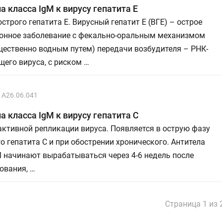
а класса IgM к вирусу гепатита Е
строго гепатита Е. Вирусный гепатит Е (ВГE) – острое
онное заболевание с фекально-оральным механизмом
щественно водным путем) передачи возбудителя – РНК-
его вируса, с риском …
A26.06.041
а класса IgM к вирусу гепатита С
ктивной репликации вируса. Появляется в острую фазу
о гепатита С и при обострении хронического. Антитела
 начинают вырабатываться через 4-6 недель после
ования, …
Страница 1 из 