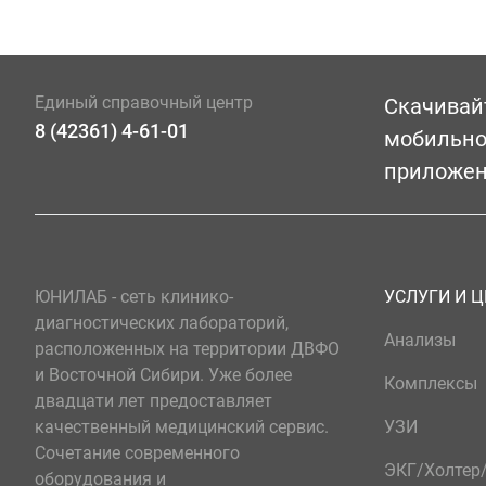
Единый справочный центр
Скачивай
8 (42361) 4-61-01
мобильн
приложе
ЮНИЛАБ - сеть клинико-
УСЛУГИ И 
диагностических лабораторий,
Анализы
расположенных на территории ДВФО
и Восточной Сибири. Уже более
Комплексы
двадцати лет предоставляет
качественный медицинский сервис.
УЗИ
Сочетание современного
ЭКГ/Холте
оборудования и