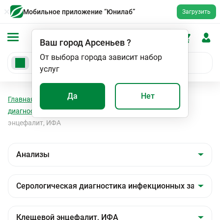
Мобильное приложение “Юнилаб”
Загрузить
Ваш город
Арсеньев
?
От выбора города зависит набор
услуг
Да
Нет
Главная
Анализы
Анализы
Серологическая
диагностика инфекционных заболеваний
Клещевой
энцефалит, ИФА