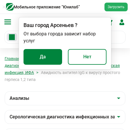
Мобильное приложение “Юнилаб”
Загрузить
Ваш город
Арсеньев
?
От выбора города зависит набор
услуг
Да
Нет
Главная
Анализы
Анализы
Серологическая
диагностика инфекционных заболеваний
Герпетическая
инфекция, ИФА
Авидность антител IgG к вирусу простого
герпеса 1,2 типа