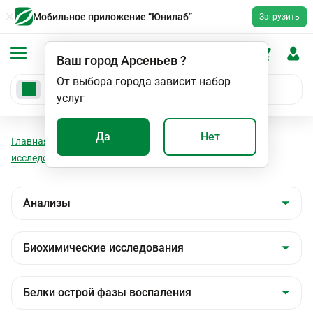
Мобильное приложение “Юнилаб”
Загрузить
Ваш город
Арсеньев
?
От выбора города зависит набор
услуг
Да
Нет
Главная
Анализы
Анализы
Биохимические
исследования
Белки острой фазы воспаления