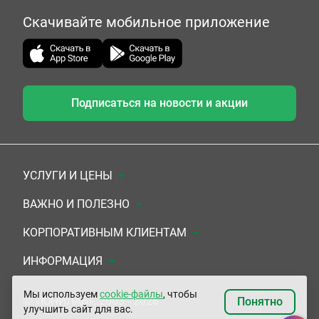
Скачивайте мобильное приложение
Подписаться на новости и акции
УСЛУГИ И ЦЕНЫ
Анализы
ВАЖНО И ПОЛЕЗНО
Комплексы
Документы для заключения договора
КОРПОРАТИВНЫМ КЛИЕНТАМ
УЗИ
Система скидок
Медицинским организациям
ИНФОРМАЦИЯ
ЭКГ/Холтер/СМАД
Подарочные сертификаты
Прочим организациям
О Компании
Мы используем
cookie-файлы
, чтобы
© «ЮНИЛАБ», 2003 - 2026
Понятно
улучшить сайт для вас.
Приемы врачей
Сертификаты на комплексные программы
Контакты